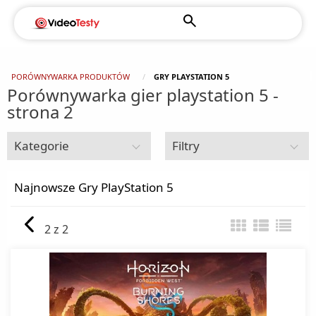
PORÓWNYWARKA PRODUKTÓW
GRY PLAYSTATION 5
Porównywarka gier playstation 5 -
strona 2
Kategorie
Filtry
Gry i konsole
Najnowsze Gry PlayStation 5
biurka gamingowe
2 z 2
Fotele gamingowe
Gry NINTENDO Switch
Gry NINTENDO Switch 2
Gry Nintendo Wii