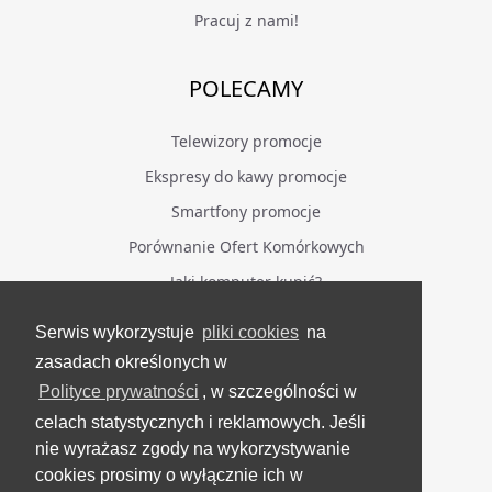
Pracuj z nami!
POLECAMY
Telewizory promocje
Ekspresy do kawy promocje
Smartfony promocje
Porównanie Ofert Komórkowych
Jaki komputer kupić?
Serwis wykorzystuje
pliki cookies
na
BĄDŹ NA BIEŻĄCO
zasadach określonych w
Polityce prywatności
, w szczególności w
Facebook
celach statystycznych i reklamowych. Jeśli
Grupa Testerzy Videotestów
nie wyrażasz zgody na wykorzystywanie
YouTube
cookies prosimy o wyłącznie ich w