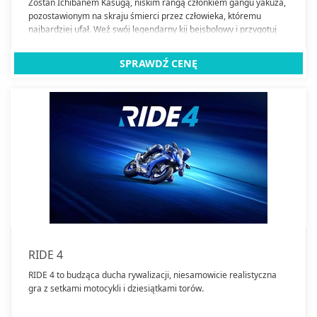
Zostań Ichibanem Kasugą, niskim rangą członkiem gangu yakuza,
pozostawionym na skraju śmierci przez człowieka, któremu
najbardziej ufał. Weź swój legendarny kij bejsbolowy i przygotuj
się na rozbicie kliku czaszek w podziemnym światku w
dynamicznej walce RPG osadzonej w realiach współczesnej
SPRAWDŹ CENĘ
Japonii.
RIDE 4
RIDE 4 to budząca ducha rywalizacji, niesamowicie realistyczna
gra z setkami motocykli i dziesiątkami torów.