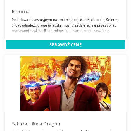
Returnal
Po lądowaniu awaryjnym na zmieniającej kształt planecie, Selene,
chcąc odnaleźć drogę ucieczki, musi przedzierać się przez świat
pradawnej cywilizacji. Odizolowana i osamotniona zawzięcie
walczy o przetrwanie.
SPRAWDŹ CENĘ
Yakuza: Like a Dragon