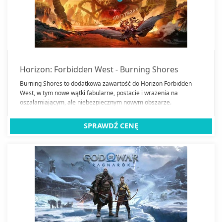
Gry PC
Gry PlayStation 2
Gry Playstation 4
Gry PlayStation 5
Horizon: Forbidden West - Burning Shores
Gry Playstation (PSX)
Burning Shores to dodatkowa zawartość do Horizon Forbidden
West, w tym nowe wątki fabularne, postacie i wrażenia na
Gry Xbox One
oszałamiającym, ale niebezpiecznym nowym obszarze.
Gry Xbox Series X
Konsole
SPRAWDŹ CENĘ
Akcesoria do konsoli
Wirtualne rzeczywistości
Switche 2
Zamknij