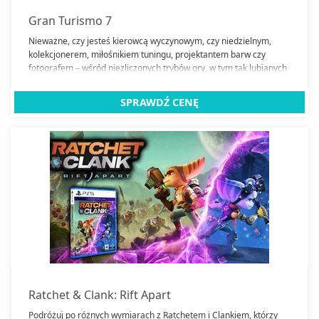
Gran Turismo 7
Nieważne, czy jesteś kierowcą wyczynowym, czy niedzielnym,
kolekcjonerem, miłośnikiem tuningu, projektantem barw czy
fotografem – wśród niezliczonych trybów gry, w tym tak lubianych
przez graczy jak kampania GT, tryb zręcznościowy czy nauka
jazdy, znajdziesz coś dla siebie.
SPRAWDŹ CENĘ
Ratchet & Clank: Rift Apart
Podróżuj po różnych wymiarach z Ratchetem i Clankiem, którzy