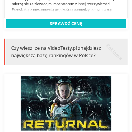
mierzą się ze złowrogim imperatorem z innej rzeczywistości.
Przeskakuj z niesamowitą prędkością pomiędzy pełnymi akcji
światami. Podziwiaj niesamowitą grafikę i szalony arsenał wraz z
międzygalaktycznymi łowcami przygód, którzy wpadają z impetem
SPRAWDŹ CENĘ
na konsolę PS5.
r
k
l
a
m
a
e
Czy wiesz, że na VideoTesty.pl znajdziesz
największą bazę rankingów w Polsce?