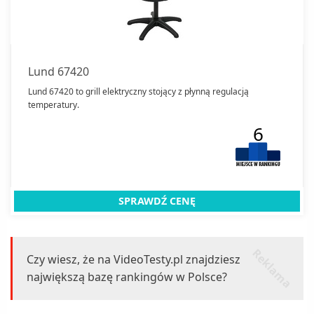
Lund 67420
Lund 67420 to grill elektryczny stojący z płynną regulacją
temperatury.
6
SPRAWDŹ CENĘ
r
k
l
a
m
a
e
Czy wiesz, że na VideoTesty.pl znajdziesz
największą bazę rankingów w Polsce?