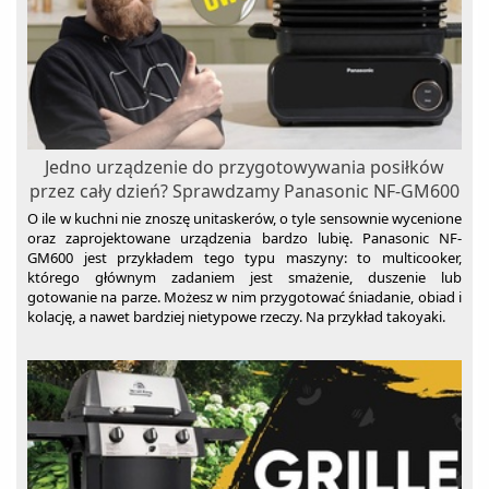
Suszarki do grzybów
Szampony do włosów
Termometry
Termowentylatory
Traktorki ogrodowe
Jedno urządzenie do przygotowywania posiłków
Trampoliny
przez cały dzień? Sprawdzamy Panasonic NF-GM600
Umywalki
O ile w kuchni nie znoszę unitaskerów, o tyle sensownie wycenione
oraz zaprojektowane urządzenia bardzo lubię. Panasonic NF-
Baterie umywalkowe
Wanny
GM600 jest przykładem tego typu maszyny: to multicooker,
którego głównym zadaniem jest smażenie, duszenie lub
Węże ogrodowe
gotowanie na parze. Możesz w nim przygotować śniadanie, obiad i
kolację, a nawet bardziej nietypowe rzeczy. Na przykład takoyaki.
Wentylatory
Wentylatory kolumnowe
Wózki dziecięce
Żarówki LED
Wentylatory pokojowe
zgrzewarki próżniowe
Zlewozmywaki