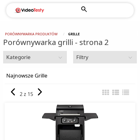
PORÓWNYWARKA PRODUKTÓW
GRILLE
Porównywarka grilli - strona 2
Kategorie
Filtry
Dom i ogród
Najnowsze Grille
Agregaty prądotwórcze
2 z 15
Alarmy
Baseny ogrodowe
Ciśnieniomierze
Czujniki