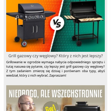
Myjki wodne
Nawilżacze powietrza
Nożyce do żywopłotu i trawy
Oczyszczacze powietrza
Odkurzacze ogrodowe
Odśnieżarki
Osuszacze powietrza
Grill gazowy czy węglowy? Który z nich jest lepszy?
Parownice do ubrań
Grillowanie w ogrodzie wymaga nabycia odpowiedniego sprzętu i
Piece do pizzy
tutaj nasuwa się pytanie, czy lepszy jest grill gazowy czy węglowy?
Z tym zadaniem zmierzę się dzisiaj i porównam oba typy, abyś
Piece gazowe
wiedział, który z nich wybrać. Zapraszam!
Rozdrabniacze do gałęzi
Sauny
Sortowniki
Stacje meteo