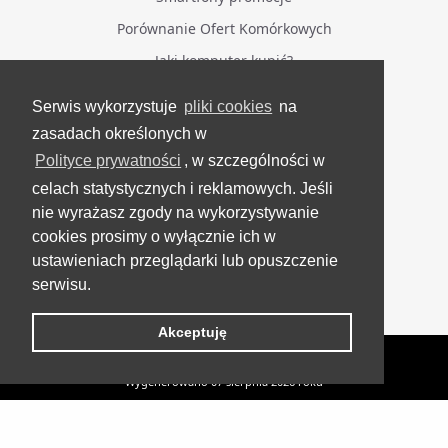
Porównanie Ofert Komórkowych
Jaki komputer kupić?
Serwis wykorzystuje
pliki cookies
na
BĄDŹ NA BIEŻĄCO
zasadach określonych w
Polityce prywatności
, w szczególności w
Facebook
celach statystycznych i reklamowych. Jeśli
Grupa Testerzy Videotestów
nie wyrażasz zgody na wykorzystywanie
YouTube
cookies prosimy o wyłącznie ich w
ustawieniach przeglądarki lub opuszczenie
Twitter
serwisu.
Instagram
Akceptuję
VideoTesty.pl Wszelkie prawa zastrzeżone
Wygenerowano 07 sierpnia 2026 roku