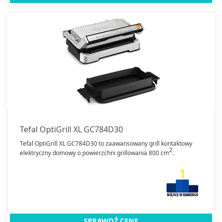
Tefal OptiGrill XL GC784D30
Tefal OptiGrill XL GC784D30 to zaawansowany grill kontaktowy
2
elektryczny domowy o powierzchni grillowania 800 cm
.
1
SPRAWDŹ CENĘ