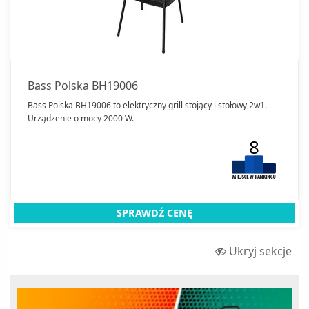
Kompakty WC
Kosiarki
Kosy i podkaszarki
Krzesła hamakowe
Bass Polska BH19006
Kuchenki turystyczne
Bass Polska BH19006 to elektryczny grill stojący i stołowy 2w1.
Laktatory
Urządzenie o mocy 2000 W.
lampy owadobójcze
8
Lampy solarne
Lampki
Latarki
SPRAWDŹ CENĘ
Łuparki do drewna
Maszyny do szycia
Ukryj sekcje
Maszynki do makaronu
Myjki do okien