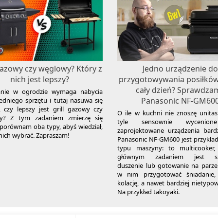
 gazowy czy węglowy? Który z
Jedno urządzenie d
nich jest lepszy?
przygotowywania posiłków
cały dzień? Sprawdza
wanie w ogrodzie wymaga nabycia
Panasonic NF-GM60
dniego sprzętu i tutaj nasuwa się
, czy lepszy jest grill gazowy czy
O ile w kuchni nie znoszę unita
y? Z tym zadaniem zmierzę się
tyle sensownie wycenion
 i porównam oba typy, abyś wiedział,
zaprojektowane urządzenia bardz
 nich wybrać. Zapraszam!
Panasonic NF-GM600 jest przykła
typu maszyny: to multicooker,
głównym zadaniem jest sm
duszenie lub gotowanie na parze
w nim przygotować śniadanie,
kolację, a nawet bardziej nietypow
Na przykład takoyaki.