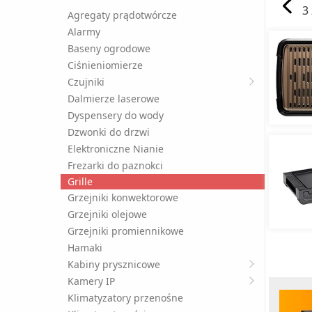
3
Agregaty prądotwórcze
Alarmy
Baseny ogrodowe
Ciśnieniomierze
Czujniki
Dalmierze laserowe
Dyspensery do wody
Dzwonki do drzwi
Elektroniczne Nianie
Frezarki do paznokci
Grille
Grzejniki konwektorowe
Grzejniki olejowe
Grzejniki promiennikowe
Hamaki
Kabiny prysznicowe
Kamery IP
Klimatyzatory przenośne