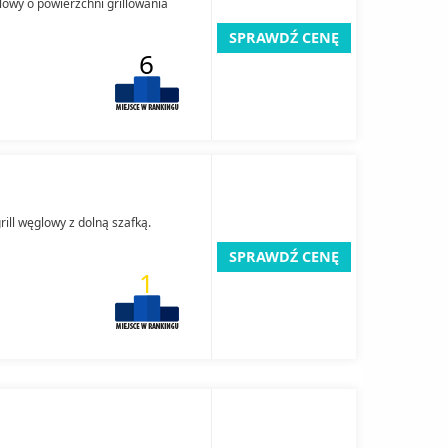
lowy o powierzchni grillowania
SPRAWDŹ CENĘ
6
ll węglowy z dolną szafką.
SPRAWDŹ CENĘ
1