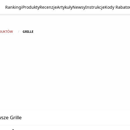
Rankingi
Produkty
Recenzje
Artykuły
Newsy
Instrukcje
Kody Rabat
DUKTÓW
GRILLE
sze Grille