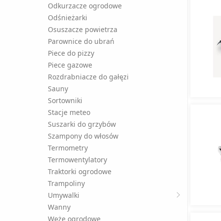
Odkurzacze ogrodowe
Odśnieżarki
Osuszacze powietrza
Parownice do ubrań
Piece do pizzy
Piece gazowe
Rozdrabniacze do gałęzi
Sauny
Sortowniki
Stacje meteo
Suszarki do grzybów
Szampony do włosów
Termometry
Termowentylatory
Traktorki ogrodowe
Trampoliny
Umywalki
Wanny
Węże ogrodowe