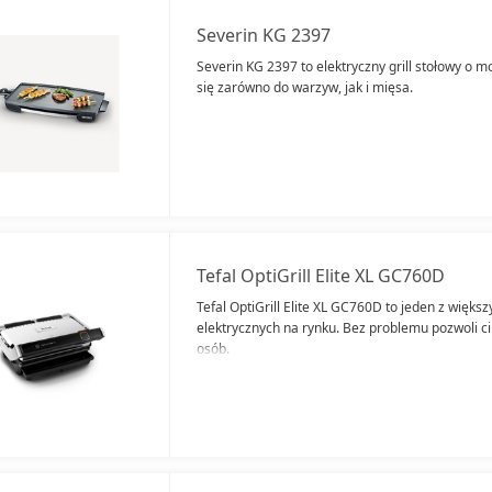
Severin KG 2397
Severin KG 2397 to elektryczny grill stołowy o m
się zarówno do warzyw, jak i mięsa.
Tefal OptiGrill Elite XL GC760D
Tefal OptiGrill Elite XL GC760D to jeden z więk
elektrycznych na rynku. Bez problemu pozwoli ci
osób.