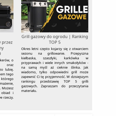
o
Grill gazowy do ogrodu | Ranking
 przez
TOP 5
my
Okres letni często kojarzy się z otwarciem
0
sezonu na grillowanie. Przepyszna
kiełbaska, szaszłyki, karkówka w
skerów, o
przyprawach i wiele innych smakołyków -
e oraz
na samą myśl aż cieknie ślinka. Jak
o lubię.
wiadomo, tylko odpowiedni grill może
dem tego
zapewnić Ci tę przyjemność. W dzisiejszym
 którego
rankingu przedstawię TOP 5 grilli
ażenie,
gazowych. Zapraszam do przeczytania
. Możesz
materiału.
 obiad i
e rzeczy.