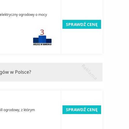
 elektryczny ogrodowy o mocy
SPRAWDŹ CENĘ
3
r
k
l
a
m
a
e
ngów w Polsce?
SPRAWDŹ CENĘ
ill ogrodowy, z którym