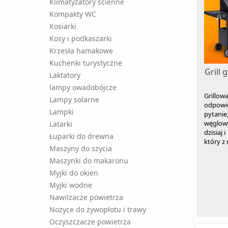
Klimatyzatory ścienne
Kompakty WC
Kosiarki
Kosy i podkaszarki
Krzesła hamakowe
Kuchenki turystyczne
Grill
Laktatory
lampy owadobójcze
Grillo
Lampy solarne
odpowie
Lampki
pytanie
węglow
Latarki
dzisiaj
Łuparki do drewna
który z
Maszyny do szycia
Maszynki do makaronu
Myjki do okien
Myjki wodne
Nawilżacze powietrza
Nożyce do żywopłotu i trawy
Oczyszczacze powietrza