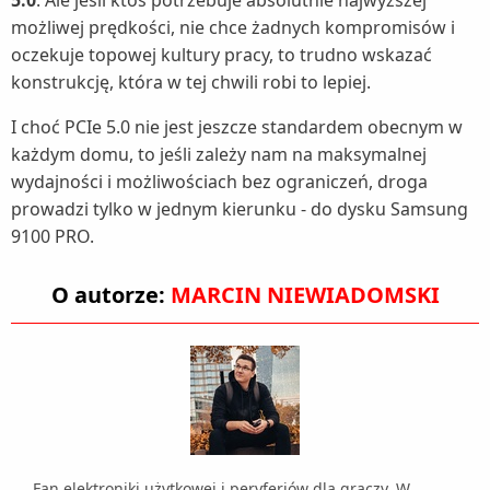
5.0
. Ale jeśli ktoś potrzebuje absolutnie najwyższej
możliwej prędkości, nie chce żadnych kompromisów i
oczekuje topowej kultury pracy, to trudno wskazać
konstrukcję, która w tej chwili robi to lepiej.
I choć PCIe 5.0 nie jest jeszcze standardem obecnym w
każdym domu, to jeśli zależy nam na maksymalnej
wydajności i możliwościach bez ograniczeń, droga
prowadzi tylko w jednym kierunku - do dysku Samsung
9100 PRO.
O autorze:
MARCIN NIEWIADOMSKI
Fan elektroniki użytkowej i peryferiów dla graczy. W