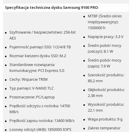
Specyfikacja techniczna dysku Samsung 9100 PRO:
MTBF (Średni okres
międzyawaryjny):
1500000 h
Szyfrowanie / bezpieczeństwo: 256-bit
Napięcie pracy: 3.3 V
AES
Średni pobór mocy
Pojemność pamięci SSD: 1/2/4/8 TB
(odczyt): 8.1 W
Rozmiar kieszeni dysku SSD: M.2
Średni pobór mocy
Standardowe rozwiązania
(zapis): 7.9 W
komunikacyjne: PCI Express 5.0
Szerokość produktu:
Cechy: Wsparcie TRIM
80.2 mm
Typ pamięci: V-NAND TLC
Głębokość produktu:
2.38 mm
Przeznaczenie: PC/Laptop
Wysokość produktu:
Prędkość odczytu z nośnika: 14700
22.1 mm
MB/s
Waga produktu: 9 g
Prędkość zapisu nośnika: 13400 MB/s
Zakres temperatur
Losowy odczyt (4KB): 1850000 IOPS