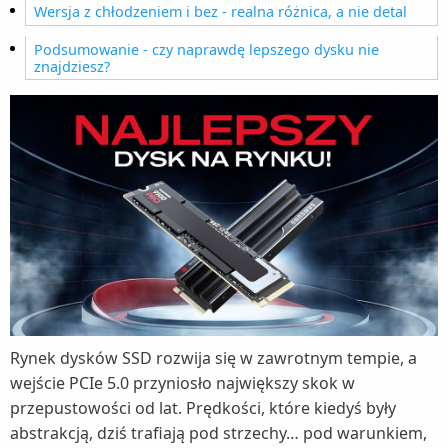
Wersja z chłodzeniem i bez - realna różnica, a nie detal
Podsumowanie - czy naprawdę lepszego dysku nie
znajdziesz?
Rynek dysków SSD rozwija się w zawrotnym tempie, a
wejście PCIe 5.0 przyniosło największy skok w
przepustowości od lat. Prędkości, które kiedyś były
abstrakcją, dziś trafiają pod strzechy… pod warunkiem,