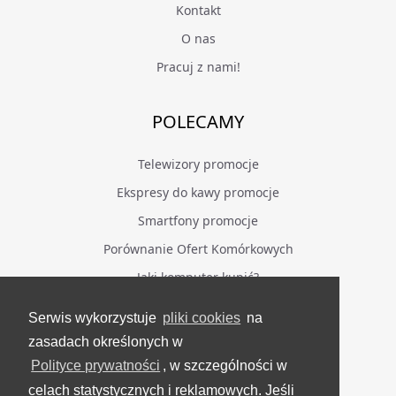
Kontakt
O nas
Pracuj z nami!
POLECAMY
Telewizory promocje
Ekspresy do kawy promocje
Smartfony promocje
Porównanie Ofert Komórkowych
Jaki komputer kupić?
Serwis wykorzystuje
pliki cookies
na
BĄDŹ NA BIEŻĄCO
zasadach określonych w
Polityce prywatności
, w szczególności w
Facebook
celach statystycznych i reklamowych. Jeśli