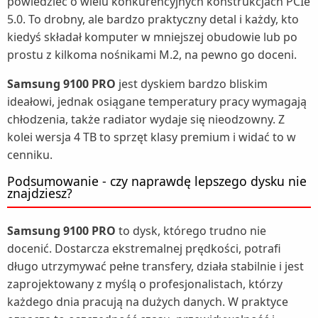
powiedzieć o wielu konkurencyjnych konstrukcjach PCIe
5.0. To drobny, ale bardzo praktyczny detal i każdy, kto
kiedyś składał komputer w mniejszej obudowie lub po
prostu z kilkoma nośnikami M.2, na pewno go doceni.
Samsung 9100 PRO
jest dyskiem bardzo bliskim
ideałowi, jednak osiągane temperatury pracy wymagają
chłodzenia, także radiator wydaje się nieodzowny. Z
kolei wersja 4 TB to sprzęt klasy premium i widać to w
cenniku.
Podsumowanie - czy naprawdę lepszego dysku nie
znajdziesz?
Samsung 9100 PRO
to dysk, którego trudno nie
docenić. Dostarcza ekstremalnej prędkości, potrafi
długo utrzymywać pełne transfery, działa stabilnie i jest
zaprojektowany z myślą o profesjonalistach, którzy
każdego dnia pracują na dużych danych. W praktyce