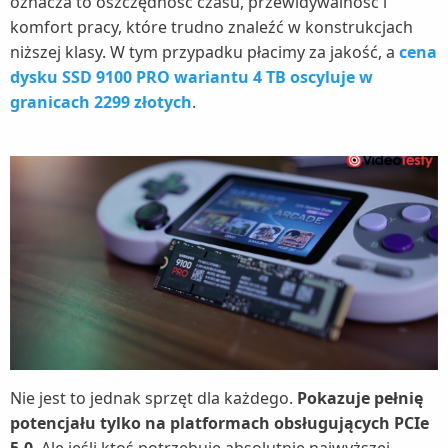
oznacza to oszczędność czasu, przewidywalność i
komfort pracy, które trudno znaleźć w konstrukcjach
niższej klasy. W tym przypadku płacimy za jakość, a
cena
dysku SSD 9100 PRO wariantu 4 TB oscyluje w
granicach 2299 złotych
.
Nie jest to jednak sprzęt dla każdego.
Pokazuje pełnię
potencjału tylko na platformach obsługujących PCIe