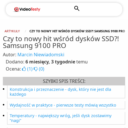
ARTYKUŁY
CZY TO NOWY HIT WŚRÓD DYSKÓW SSD?! SAMSUNG 9100 PRO
Czy to nowy hit wśród dysków SSD?!
Samsung 9100 PRO
Autor:
Marcin Niewiadomski
Dodano:
6 miesięcy, 3 tygodnie
temu
Ocena:
(
1
)
(
0
)
SZYBKI SPIS TREŚCI:
Konstrukcja i przeznaczenie - dysk, który nie jest dla
każdego
Wydajność w praktyce - pierwsze testy mówią wszystko
Temperatury - największy wróg, jeśli dysk zostawimy
“nagi”