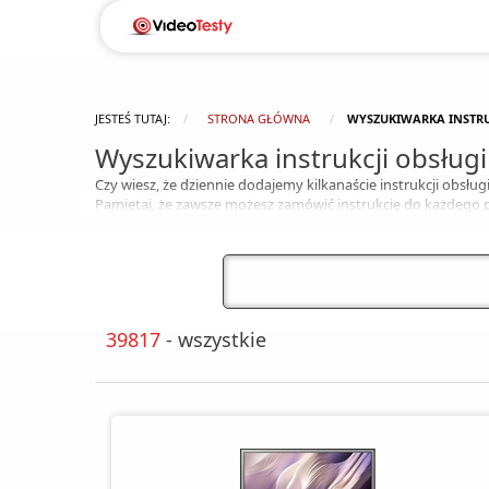
JESTEŚ TUTAJ:
STRONA GŁÓWNA
WYSZUKIWARKA INSTRU
Wyszukiwarka instrukcji obsługi
Czy wiesz, że dziennie dodajemy kilkanaście instrukcji obsługi
Pamiętaj, że zawsze możesz zamówić instrukcję do każdego
39817
- wszystkie