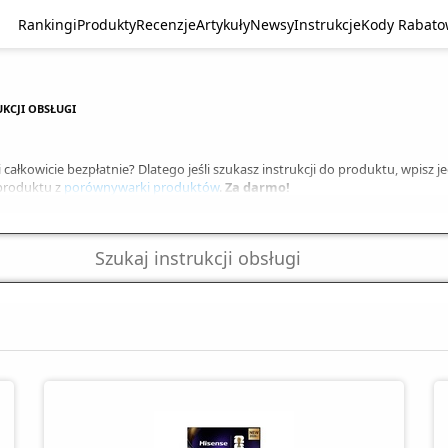
Rankingi
Produkty
Recenzje
Artykuły
Newsy
Instrukcje
Kody Rabat
KCJI OBSŁUGI
 całkowicie bezpłatnie? Dlatego jeśli szukasz instrukcji do produktu, wpisz j
 produktu z
porównywarki produktów
.
Za darmo!