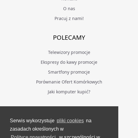
O nas
Pracuj z nami!
POLECAMY
Telewizory promocje
Ekspresy do kawy promocje
Smartfony promocje
Porównanie Ofert Komórkowych
Jaki komputer kupić?
BĄDŹ NA BIEŻĄCO
Serwis wykorzystuje
pliki cookies
na
Facebook
zasadach określonych w
Grupa Testerzy Videotestów
Polityce prywatności
, w szczególności w