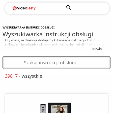
WYSZUKIWARKA INSTRUKCJI OBSŁUGI
Wyszukiwarka instrukcji obsługi
Czy wiesz, że dziennie dodajemy kilkanaście instrukcji obsługi
całkowicie bezpłatnie? Dlatego jeśli szukasz instrukcji do produktu,
Rozwiń
wpisz jego nazwę w wyszukiwarce, a następnie kliknij enter.
Pamiętaj, że zawsze możesz zamówić instrukcję do każdego
produktu z
porównywarki produktów
.
Za darmo!
39817
- wszystkie