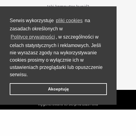
Jaki komputer kupić?
Serwis wykorzystuje
pliki cookies
na
BĄDŹ NA BIEŻĄCO
zasadach określonych w
Polityce prywatności
, w szczególności w
Facebook
celach statystycznych i reklamowych. Jeśli
Grupa Testerzy Videotestów
nie wyrażasz zgody na wykorzystywanie
YouTube
cookies prosimy o wyłącznie ich w
ustawieniach przeglądarki lub opuszczenie
Twitter
serwisu.
Instagram
Akceptuję
VideoTesty.pl Wszelkie prawa zastrzeżone
Wygenerowano 09 sierpnia 2026 roku
Nowości od Vasco Electronics na CES 2026 - polskie
Pozostałe
UP
tłumacze podbijają Las Vegas