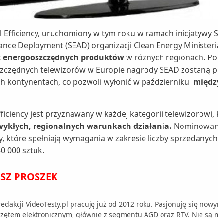
Efficiency, uruchomiony w tym roku w ramach inicjatywy Su
nce Deployment (SEAD) organizacji Clean Energy Ministeri
aż energooszczędnych produktów
w różnych regionach. P
szczędnych telewizorów w Europie nagrody SEAD zostaną 
h kontynentach, co pozwoli wyłonić w październiku
międz
ficiency jest przyznawany w każdej kategorii telewizorowi,
wykłych, regionalnych warunkach działania.
Nominowane
, które spełniają wymagania w zakresie liczby sprzedanych
0 000 sztuk.
SZ PROSZEK
edakcji VideoTesty.pl pracuję już od 2012 roku. Pasjonuję się nowy
rzętem elektronicznym, głównie z segmentu AGD oraz RTV. Nie są m