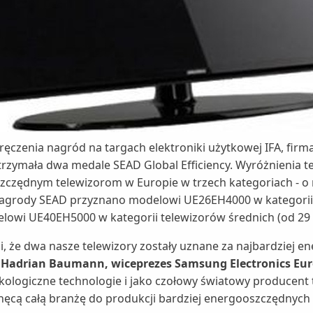
ęczenia nagród na targach elektroniki użytkowej IFA, fir
 otrzymała dwa medale SEAD Global Efficiency. Wyróżnienia 
zczędnym telewizorom w Europie w trzech kategoriach - o ma
Nagrody SEAD przyznano modelowi UE26EH4000 w kategorii
elowi UE40EH5000 w kategorii telewizorów średnich (od 29 d
i, że dwa nasze telewizory zostały uznane za najbardziej 
 Hadrian Baumann, wiceprezes Samsung Electronics Eur
ekologiczne technologie i jako czołowy światowy producent t
chęcą całą branżę do produkcji bardziej energooszczędnych