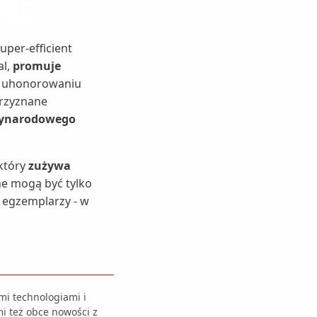
per-efficient
al,
promuje
o uhonorowaniu
przyznane
ynarodowego
 który
zużywa
 mogą być tylko
 egzemplarzy - w
mi technologiami i
i też obce nowości z