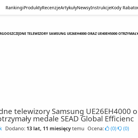
Rankingi
Produkty
Recenzje
Artykuły
Newsy
Instrukcje
Kody Rabat
RGOOSZCZĘDNE TELEWIZORY SAMSUNG UE26EH4000 ORAZ UE40EH5000 OTRZYMAŁY
dne telewizory Samsung UE26EH4000 o
rzymały medale SEAD Global Efficienc
k
Dodano:
13 lat, 11 miesięcy
temu
Ocena:
(
0
)
(
0
)