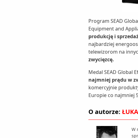
Program SEAD Global 
Equipment and Applia
produkcję i sprzed
najbardziej energoo
telewizorom na innyc
zwycięzcę.
Medal SEAD Global Ef
najmniej prądu w z
komercyjnie produkty
Europie co najmniej 5
O autorze:
ŁUKA
W r
sp