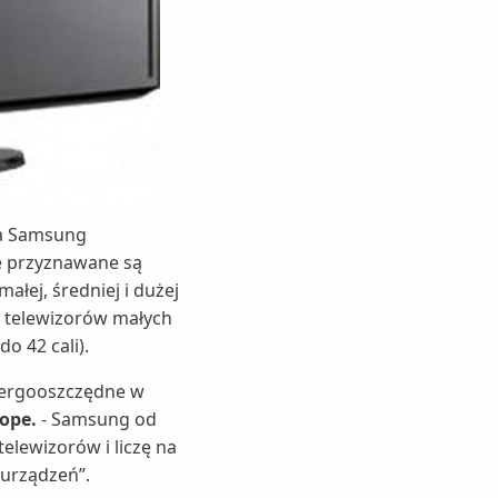
ma Samsung
te przyznawane są
łej, średniej i dużej
 telewizorów małych
o 42 cali).
energooszczędne w
ope.
- Samsung od
elewizorów i liczę na
 urządzeń”.