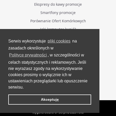
Ekspresy do kawy promocje
Smartfony promocje
Porównanie Ofert Komórkowych
Jaki komputer kupić?
Serwis wykorzystuje
pliki cookies
na
BĄDŹ NA BIEŻĄCO
zasadach określonych w
Polityce prywatności
, w szczególności w
Facebook
celach statystycznych i reklamowych. Jeśli
Grupa Testerzy Videotestów
nie wyrażasz zgody na wykorzystywanie
YouTube
cookies prosimy o wyłącznie ich w
ustawieniach przeglądarki lub opuszczenie
Twitter
serwisu.
Instagram
Akceptuję
VideoTesty.pl Wszelkie prawa zastrzeżone
Wygenerowano 07 sierpnia 2026 roku