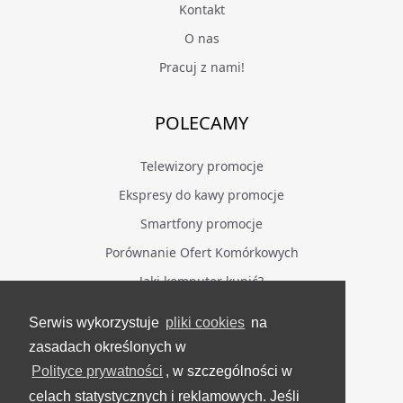
Kontakt
O nas
Pracuj z nami!
POLECAMY
Telewizory promocje
Ekspresy do kawy promocje
Smartfony promocje
Porównanie Ofert Komórkowych
Jaki komputer kupić?
Serwis wykorzystuje
pliki cookies
na
BĄDŹ NA BIEŻĄCO
zasadach określonych w
Polityce prywatności
, w szczególności w
Facebook
celach statystycznych i reklamowych. Jeśli