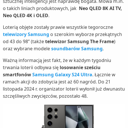
sztucznej inteligencji jest naprawdę bogata. Mowa m.in.
o takich liniach produktowych, jak
Neo QLED 8K AI TV,
Neo QLED 4K i OLED
.
Loterią objęte zostały prawie wszystkie tegoroczne
telewizory Samsung
o szerokim wyborze przekątnych
od 43 do 98” (także
telewizor Samsung The Frame
)
oraz wybrane modele
soundbarów Samsung
.
Ważną informacją jest fakt, że w każdym tygodniu
trwania loterii odbywa się
losowanie sześciu
smartfonów
Samsung Galaxy S24 Ultra
. Łącznie w
ramach akcji do zdobycia jest aż 60 nagród. Do 21
listopada 2024 r. organizator loterii wyłonił już dwunastu
szczęśliwych zwycięzców, pozostało 48.