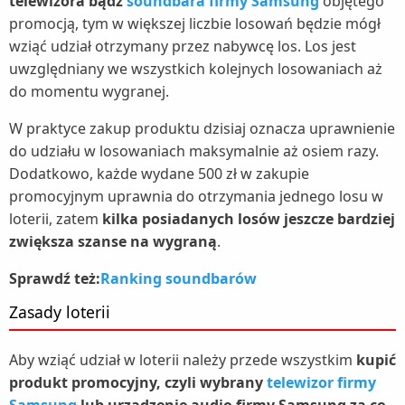
telewizora bądź
soundbara firmy Samsung
objętego
promocją, tym w większej liczbie losowań będzie mógł
wziąć udział otrzymany przez nabywcę los. Los jest
uwzględniany we wszystkich kolejnych losowaniach aż
do momentu wygranej.
W praktyce zakup produktu dzisiaj oznacza uprawnienie
do udziału w losowaniach maksymalnie aż osiem razy.
Dodatkowo, każde wydane 500 zł w zakupie
promocyjnym uprawnia do otrzymania jednego losu w
loterii, zatem
kilka posiadanych losów jeszcze bardziej
zwiększa szanse na wygraną
.
Sprawdź też:
Ranking soundbarów
Zasady loterii
Aby wziąć udział w loterii należy przede wszystkim
kupić
produkt promocyjny, czyli wybrany
telewizor firmy
Samsung
lub urządzenie audio firmy Samsung za co