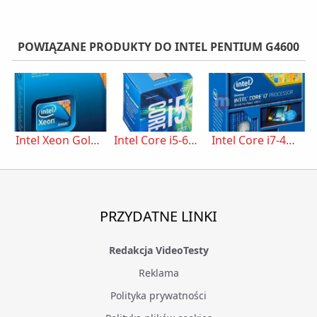
POWIĄZANE PRODUKTY DO INTEL PENTIUM G4600
Intel Xeon Gold 6130 BX806736130 958982 ( 2100 MHz (min) ; 3700 MHz
Intel Core i5-6600 BX80662I56600 ( 3300 MHz (min) ; 3900 MHz (max) ;
Intel Core i7-4930K, 3.9GHz, 12MB, BOX (BX80633I74930K)
PRZYDATNE LINKI
Redakcja VideoTesty
Reklama
Polityka prywatności