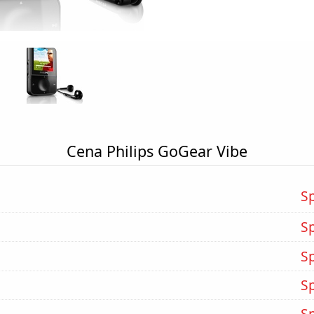
Cena Philips GoGear Vibe
S
S
S
S
S