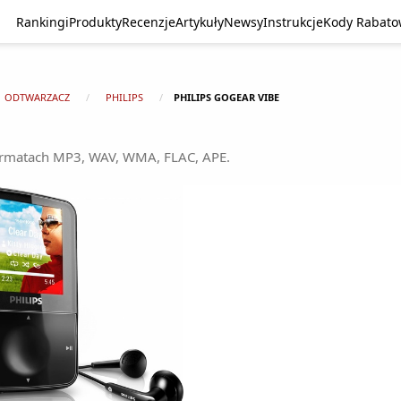
Rankingi
Produkty
Recenzje
Artykuły
Newsy
Instrukcje
Kody Rabat
ODTWARZACZ
PHILIPS
PHILIPS GOGEAR VIBE
formatach MP3, WAV, WMA, FLAC, APE.