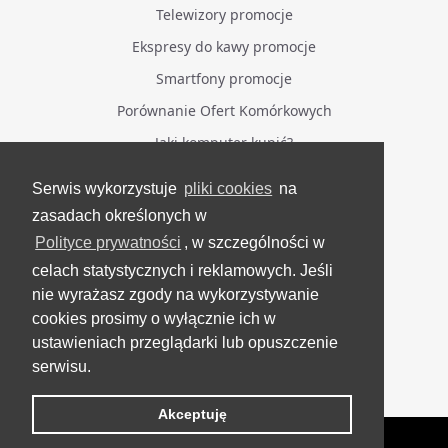
Telewizory promocje
Ekspresy do kawy promocje
Smartfony promocje
Porównanie Ofert Komórkowych
Jaki komputer kupić?
Serwis wykorzystuje
pliki cookies
na
BĄDŹ NA BIEŻĄCO
zasadach określonych w
Polityce prywatności
, w szczególności w
Facebook
celach statystycznych i reklamowych. Jeśli
Grupa Testerzy Videotestów
nie wyrażasz zgody na wykorzystywanie
YouTube
cookies prosimy o wyłącznie ich w
ustawieniach przeglądarki lub opuszczenie
Twitter
serwisu.
Instagram
Akceptuję
VideoTesty.pl Wszelkie prawa zastrzeżone