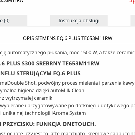
TE653M11RW
e (0)
Instrukcja obsługi
OPIS SIEMENS EQ.6 PLUS TE653M11RW
cję automatycznego płukania, moc 1500 W, a także ceramic
6 PLUS S300 SREBRNY TE653M11RW
NELU STERUJĄCYM EQ.6 PLUS
omaDouble Shot, podwójny proces mielenia i parzenia kawy
ymalna higiena dzięki autoMilk Clean.
 z wytrzymałej ceramiki
są wybierane i przygotowywane po dotknięciu dotykowego p
 unikalnej technologii iAroma System
 PRZYCISKU: FUNKCJA ONETOUCH.
sz ochotę, czy jest to latte macchiato, kremowe cappuccino