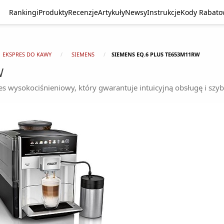
Rankingi
Produkty
Recenzje
Artykuły
Newsy
Instrukcje
Kody Rabat
EKSPRES DO KAWY
SIEMENS
SIEMENS EQ.6 PLUS TE653M11RW
W
ysokociśnieniowy, który gwarantuje intuicyjną obsługę i szybk