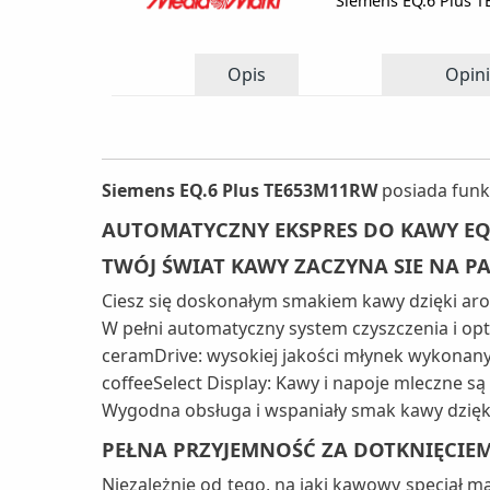
Siemens EQ.6 Plus 
Opis
Opini
Siemens EQ.6 Plus TE653M11RW
posiada funk
AUTOMATYCZNY EKSPRES DO KAWY EQ.
TWÓJ ŚWIAT KAWY ZACZYNA SIE NA PA
Ciesz się doskonałym smakiem kawy dzięki ar
W pełni automatyczny system czyszczenia i opt
ceramDrive: wysokiej jakości młynek wykonany
coffeeSelect Display: Kawy i napoje mleczne 
Wygodna obsługa i wspaniały smak kawy dzięki
PEŁNA PRZYJEMNOŚĆ ZA DOTKNIĘCIEM
Niezależnie od tego, na jaki kawowy specjał ma