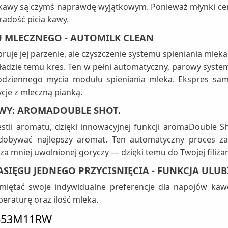
j kawy są czymś naprawdę wyjątkowym. Ponieważ młynki c
radość picia kawy.
 MLECZNEGO - AUTOMILK CLEAN
uje jej parzenie, ale czyszczenie systemu spieniania mleka
adzie temu kres. Ten w pełni automatyczny, parowy syste
odziennego mycia modułu spieniania mleka. Ekspres sam
je z mleczną pianką.
WY: AROMADOUBLE SHOT.
ii aromatu, dzięki innowacyjnej funkcji aromaDouble S
ydobywać najlepszy aromat. Ten automatyczny proces z
mniej uwolnionej goryczy — dzięki temu do Twojej filiżanki 
IĘGU JEDNEGO PRZYCISNIĘCIA - FUNKCJA ULUB
amiętać swoje indywidualne preferencje dla napojów kaw
peraturę oraz ilość mleka.
TE653M11RW