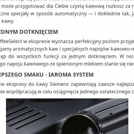
może przygotować dla Ciebie czystą kawową rozkosz za n
zne specjały w sposób automatyczny — i dokładnie tak, ja
j kawy.
EDNYM DOTKNIĘCIEM
feeSelect w ekspresie wyznacza perfekcyjny poziom przyjem
gamy aromatycznych kaw i specjalnych napojów kawowo-ml
tęp do wszystkich funkcji za jednym dotknięciem. W rez
go napoju kawowego ze spienionym mlekiem stanie się n
EPSZEGO SMAKU - IAROMA SYSTEM
ne ekspresy do kawy Siemens zapewniają zawsze najlepszą
e współpracują w celu osiągnięcia jednego ostatecznego c