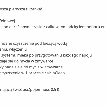
a
sza pierwsza filiżanka!
feinowej
ie po określonym czasie z całkowitym odcięciem poboru ene
eniczne czyszczenie pod bieżącą wodą
eniu, włączeniu
a systemu mleka po przygotowaniu każdego napoju
aje sie do mycia w zmywarce
wy nadaje się do mycia w zmywarce
zyszczenia w 1 procesie calc'nClean
ującą świeżość(pojemność 0.5 l)