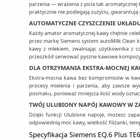
parzenia — wrażenia z picia tak aromatyczne
praktycznie nie podlegają zużyciu, gwarantują 
AUTOMATYCZNE CZYSZCZENIE UKŁADU
Każdy amator aromatycznej kawy chętnie celebr
przez markę Siemens system autoMilk Clean kł
kawy z mlekiem, zwalniając użytkownika z c
przeszkód serwować pyszne kawowe kompozyc
DLA OTRZYMANIA EKSTRA-MOCNEJ KA
Ekstra-mocna kawa bez kompromisów w kwest
procesy mielenia i parzenia, aby zawsze w
posmaku, ponieważ mniejsza ilość wody oznacza 
TWÓJ ULUBIONY NAPÓJ KAWOWY W ZAS
Dzięki funkcji Ulubione napoje, możesz zap
odpowiednią moc kawy, wielkość filiżanki, tem
Specyfikacja Siemens EQ.6 Plus 