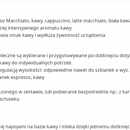
o Macchiato, kawy, cappuccino, latte macchiato, biała kaw
ziej intensywnego aromatu kawy
prawia smak kawy i wydłuża żywotność urządzenia
e mleczne są wybierane i przygotowywane po dotknięciu do
 kawy do indywidualnych potrzeb
regulacją wysokości: odpowiednie nawet do szklanek o wys
anek espresso, kawy
czonego w zestawie, lub pobieranie bezpośrednio np.: z ka
w schowku
ię napojami na bazie kawy i mleka dzięki jednemu dotknięc