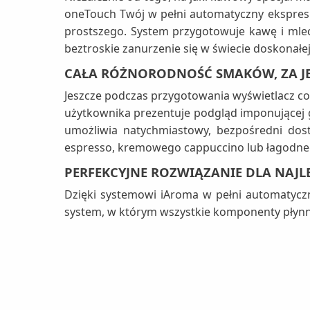
oneTouch Twój w pełni automatyczny ekspres 
prostszego. System przygotowuje kawę i mlec
beztroskie zanurzenie się w świecie doskonałe
CAŁA RÓŻNORODNOŚĆ SMAKÓW, ZA J
Jeszcze podczas przygotowania wyświetlacz cof
użytkownika prezentuje podgląd imponującej 
umożliwia natychmiastowy, bezpośredni dos
espresso, kremowego cappuccino lub łagodne
PERFEKCYJNE ROZWIĄZANIE DLA NAJL
Dzięki systemowi iAroma w pełni automatycz
system, w którym wszystkie komponenty płynni