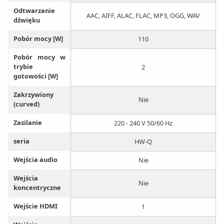
Odtwarzanie
AAC, AIFF, ALAC, FLAC, MP3, OGG, WAV
dźwięku
Pobór mocy [W]
110
Pobór mocy w
trybie
2
gotowości [W]
Zakrzywiony
Nie
(curved)
Zasilanie
220 - 240 V 50/60 Hz
seria
HW-Q
Wejścia audio
Nie
Wejścia
Nie
koncentryczne
Wejście HDMI
1