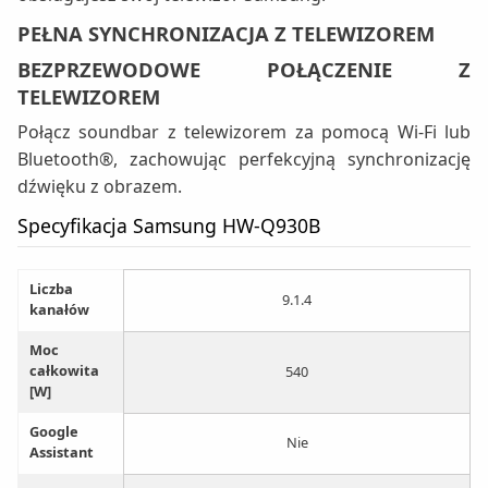
PEŁNA SYNCHRONIZACJA Z TELEWIZOREM
BEZPRZEWODOWE POŁĄCZENIE Z
TELEWIZOREM
Połącz soundbar z telewizorem za pomocą Wi-Fi lub
Bluetooth®, zachowując perfekcyjną synchronizację
dźwięku z obrazem.
Specyfikacja Samsung HW-Q930B
Liczba
9.1.4
kanałów
Moc
całkowita
540
[W]
Google
Nie
Assistant