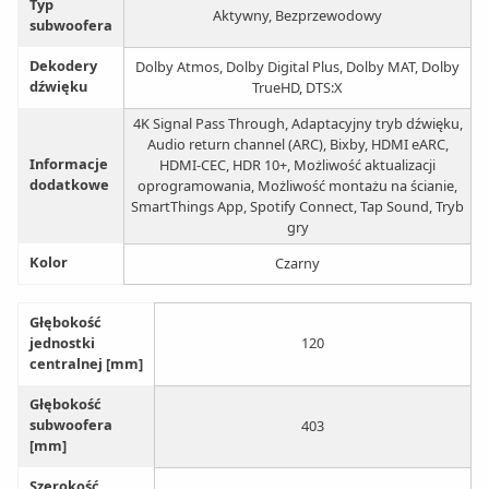
Typ
Aktywny, Bezprzewodowy
subwoofera
Dekodery
Dolby Atmos, Dolby Digital Plus, Dolby MAT, Dolby
dźwięku
TrueHD, DTS:X
4K Signal Pass Through, Adaptacyjny tryb dźwięku,
Audio return channel (ARC), Bixby, HDMI eARC,
Informacje
HDMI-CEC, HDR 10+, Możliwość aktualizacji
dodatkowe
oprogramowania, Możliwość montażu na ścianie,
SmartThings App, Spotify Connect, Tap Sound, Tryb
gry
Kolor
Czarny
Głębokość
jednostki
120
centralnej [mm]
Głębokość
subwoofera
403
[mm]
Szerokość