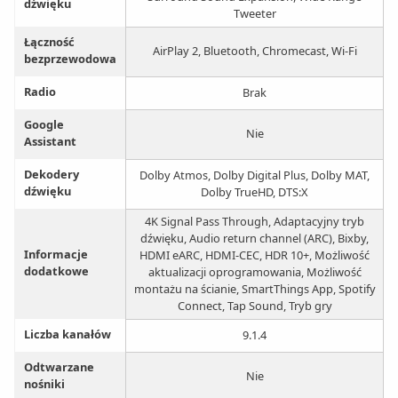
dźwięku
Tweeter
Łączność
AirPlay 2, Bluetooth, Chromecast, Wi-Fi
bezprzewodowa
Radio
Brak
Google
Nie
Assistant
Dekodery
Dolby Atmos, Dolby Digital Plus, Dolby MAT,
dźwięku
Dolby TrueHD, DTS:X
4K Signal Pass Through, Adaptacyjny tryb
dźwięku, Audio return channel (ARC), Bixby,
Informacje
HDMI eARC, HDMI-CEC, HDR 10+, Możliwość
dodatkowe
aktualizacji oprogramowania, Możliwość
montażu na ścianie, SmartThings App, Spotify
Connect, Tap Sound, Tryb gry
Liczba kanałów
9.1.4
Odtwarzane
Nie
nośniki