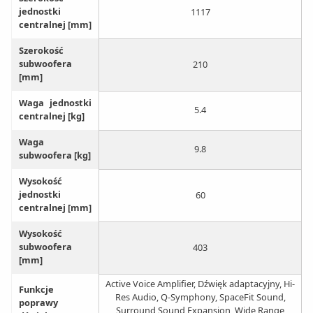
jednostki
1117
centralnej [mm]
Szerokość
subwoofera
210
[mm]
Waga jednostki
5.4
centralnej [kg]
Waga
9.8
subwoofera [kg]
Wysokość
jednostki
60
centralnej [mm]
Wysokość
subwoofera
403
[mm]
Active Voice Amplifier, Dźwięk adaptacyjny, Hi-
Funkcje
Res Audio, Q-Symphony, SpaceFit Sound,
poprawy
Surround Sound Expansion, Wide Range