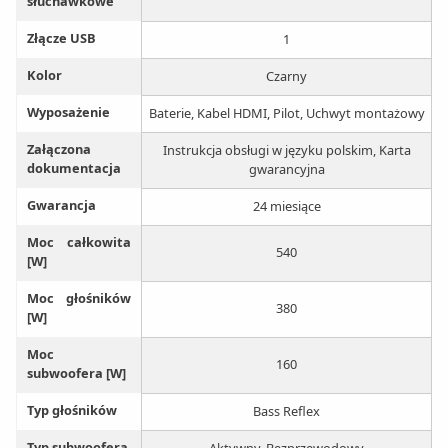
słuchawkowe
Złącze USB
1
Kolor
Czarny
Wyposażenie
Baterie, Kabel HDMI, Pilot, Uchwyt montażowy
Załączona
Instrukcja obsługi w języku polskim, Karta
dokumentacja
gwarancyjna
Gwarancja
24 miesiące
Moc całkowita
540
[W]
Moc głośników
380
[W]
Moc
160
subwoofera [W]
Typ głośników
Bass Reflex
Typ subwoofera
Aktywny, Bezprzewodowy