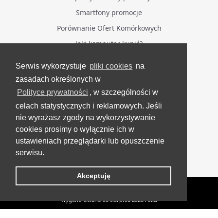
Smartfony promocje
Porównanie Ofert Komórkowych
Jaki komputer kupić?
Serwis wykorzystuje
pliki cookies
na
BĄDŹ NA BIEŻĄCO
zasadach określonych w
Polityce prywatności
, w szczególności w
Facebook
celach statystycznych i reklamowych. Jeśli
Grupa Testerzy Videotestów
nie wyrażasz zgody na wykorzystywanie
YouTube
cookies prosimy o wyłącznie ich w
ustawieniach przeglądarki lub opuszczenie
Twitter
serwisu.
Instagram
Akceptuję
VideoTesty.pl Wszelkie prawa zastrzeżone
Wygenerowano 06 sierpnia 2026 roku