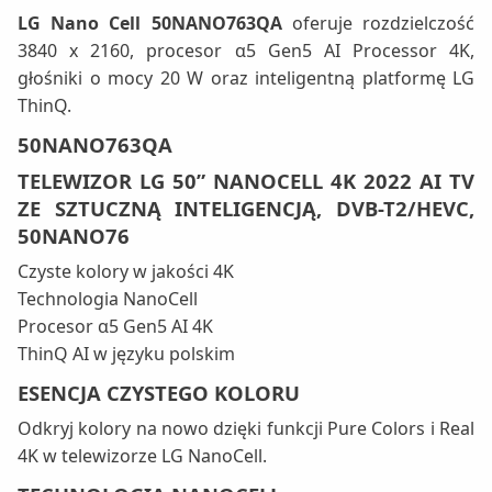
LG Nano Cell 50NANO763QA
oferuje rozdzielczość
3840 x 2160, procesor α5 Gen5 AI Processor 4K,
głośniki o mocy 20 W oraz inteligentną platformę LG
ThinQ.
50NANO763QA
TELEWIZOR LG 50” NANOCELL 4K 2022 AI TV
ZE SZTUCZNĄ INTELIGENCJĄ, DVB-T2/HEVC,
50NANO76
Czyste kolory w jakości 4K
Technologia NanoCell
Procesor α5 Gen5 AI 4K
ThinQ AI w języku polskim
ESENCJA CZYSTEGO KOLORU
Odkryj kolory na nowo dzięki funkcji Pure Colors i Real
4K w telewizorze LG NanoCell.