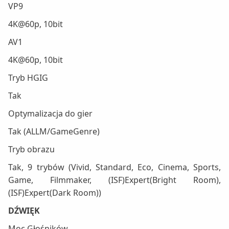
VP9
4K@60p, 10bit
AV1
4K@60p, 10bit
Tryb HGIG
Tak
Optymalizacja do gier
Tak (ALLM/GameGenre)
Tryb obrazu
Tak, 9 trybów (Vivid, Standard, Eco, Cinema, Sports,
Game, Filmmaker, (ISF)Expert(Bright Room),
(ISF)Expert(Dark Room))
DŹWIĘK
Moc Głośników