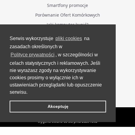
Smartfony promocje
Porównanie Ofert Komórkowych
Jaki komputer kupić?
Serwis wykorzystuje
pliki cookies
na
BĄDŹ NA BIEŻĄCO
zasadach określonych w
Polityce prywatności
, w szczególności w
Facebook
celach statystycznych i reklamowych. Jeśli
Grupa Testerzy Videotestów
nie wyrażasz zgody na wykorzystywanie
YouTube
cookies prosimy o wyłącznie ich w
ustawieniach przeglądarki lub opuszczenie
Twitter
serwisu.
Instagram
Akceptuję
VideoTesty.pl Wszelkie prawa zastrzeżone
Wygenerowano 08 sierpnia 2026 roku