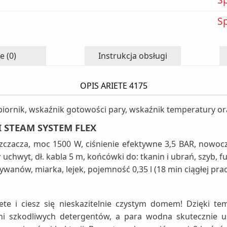
S
e (0)
Instrukcja obsługi
OPIS ARIETE 4175
zbiornik, wskaźnik gotowości pary, wskaźnik temperatury o
 STEAM SYSTEM FLEX
czacza, moc 1500 W, ciśnienie efektywne 3,5 BAR, nowocz
chwyt, dł. kabla 5 m, końcówki do: tkanin i ubrań, szyb, fu
wanów, miarka, lejek, pojemność 0,35 l (18 min ciągłej pra
i ciesz się nieskazitelnie czystym domem! Dzięki temu
ni szkodliwych detergentów, a para wodna skutecznie u