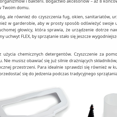
organizmów i bakterii. Bogactwo akcesoriów – aż 8 końców
 w Twoim domu.
óg, ale również do czyszczenia fug, okien, sanitariatów,
wnież w garderobie, aby w prosty sposób odświeżyć swoj
 ruchomej głowicy, która sprawia, że urządzenie dotrze 
y uchwyt FLEX, by sprzątanie stało się jeszcze wygodniejsz
ez użycia chemicznych detergentów. Czyszczenie za pomo
Nie musisz obawiać się już silnie drażniących składników,
cznej przestrzeni. Para idealnie sprawdzi się również w k
przedostać się do jedzenia podczas tradycyjnego sprzątan