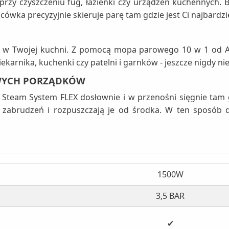
 przy czyszczeniu fug, łazienki czy urządzeń kuchennych.
wka precyzyjnie skieruje parę tam gdzie jest Ci najbardzi
m w Twojej kuchni. Z pomocą mopa parowego 10 w 1 od Ari
ekarnika, kuchenki czy patelni i garnków - jeszcze nigdy nie
WYCH PORZĄDKÓW
Steam System FLEX dosłownie i w przenośni sięgnie tam g
 zabrudzeń i rozpuszczają je od środka. W ten sposób d
1500W
3,5 BAR
✔