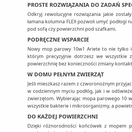
PROSTE ROZWIĄZANIA DO ZADAŃ SPE
Odkryj rewolucyjne rozwiązania jakie zost
łamana kolumna FLEX pozwoli umyć podłogi na
pod sofą czy powierzchni pod szafkami.
PODRĘCZNE WSPARCIE
Nowy mop parowy 10w1 Ariete to nie tylko i
którym precyzyjnie dotrzesz we wszystkie 
powierzchnię bez konieczności zmiany kontakt
W DOMU PEŁNYM ZWIERZĄT
Jeśli mieszkasz razem z czworonożnym przyja
w codziennym myciu podłóg, jak i w odświeże
zwierzętom. Wybierając mopa parowego 10 w 1
wszystkie bakterie i mikroorganizmy, a powie
DO KAŻDEJ POWIERZCHNI
Dzięki różnorodności końcówek z mopem pa