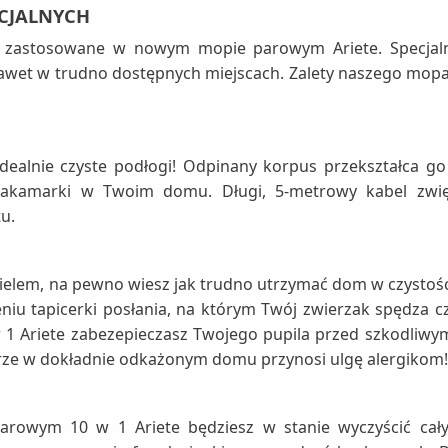
CJALNYCH
ały zastosowane w nowym mopie parowym Ariete. Specj
wet w trudno dostępnych miejscach. Zalety naszego mopa 
dealnie czyste podłogi! Odpinany korpus przekształca g
zakamarki w Twoim domu. Długi, 5-metrowy kabel zwię
u.
cielem, na pewno wiesz jak trudno utrzymać dom w czystoś
niu tapicerki posłania, na którym Twój zwierzak spędza c
 Ariete zabezepieczasz Twojego pupila przed szkodliwym
trze w dokładnie odkażonym domu przynosi ulgę alergikom!
rowym 10 w 1 Ariete będziesz w stanie wyczyścić cały