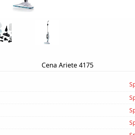
Cena Ariete 4175
S
S
S
S
S