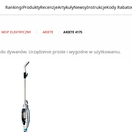
Rankingi
Produkty
Recenzje
Artykuły
Newsy
Instrukcje
Kody Rabat
MOP ELEKTRYCZNY
ARIETE
ARIETE 4175
 do dywanów. Urządzenie proste i wygodne w użytkowaniu.