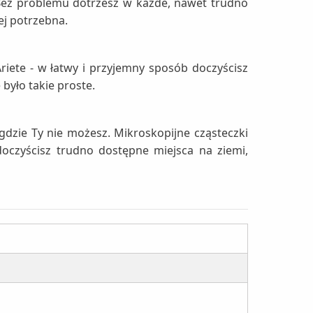
 Bez problemu dotrzesz w każde, nawet trudno
ej potrzebna.
ete - w łatwy i przyjemny sposób doczyścisz
 było takie proste.
dzie Ty nie możesz. Mikroskopijne cząsteczki
oczyścisz trudno dostępne miejsca na ziemi,