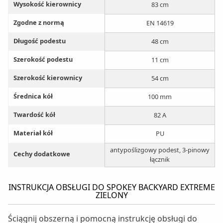
Wysokość kierownicy
83 cm
Zgodne z normą
EN 14619
Długość podestu
48 cm
Szerokość podestu
11 cm
Szerokość kierownicy
54 cm
Średnica kół
100 mm
Twardość kół
82 A
Materiał kół
PU
antypoślizgowy podest, 3-pinowy
Cechy dodatkowe
łącznik
INSTRUKCJA OBSŁUGI DO SPOKEY BACKYARD EXTREME
ZIELONY
Ściągnij obszerną i pomocną instrukcję obsługi do