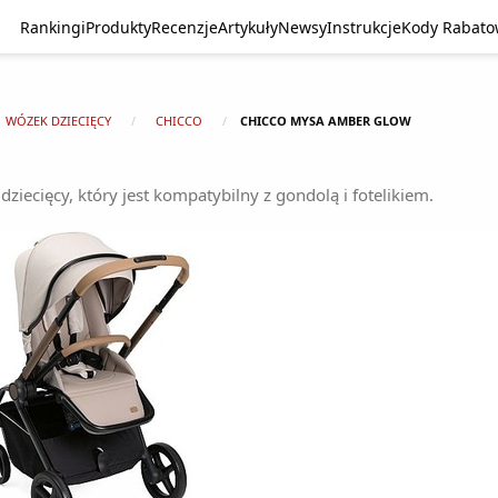
Rankingi
Produkty
Recenzje
Artykuły
Newsy
Instrukcje
Kody Rabat
WÓZEK DZIECIĘCY
CHICCO
CHICCO MYSA AMBER GLOW
iecięcy, który jest kompatybilny z gondolą i fotelikiem.