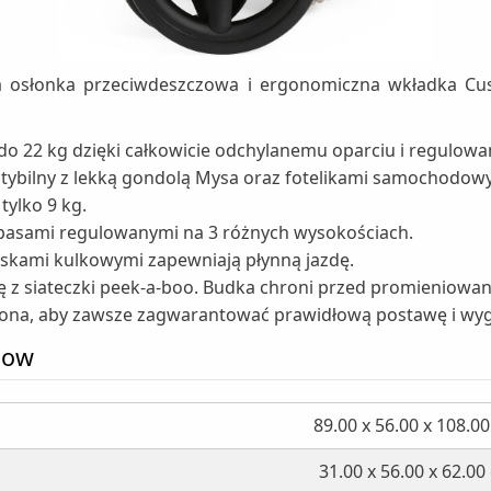
owa osłonka przeciwdeszczowa i ergonomiczna wkładka 
o 22 kg dzięki całkowicie odchylanemu oparciu i regulo
bilny z lekką gondolą Mysa oraz fotelikami samochodowy
tylko 9 kg.
 pasami regulowanymi na 3 różnych wysokościach.
yskami kulkowymi zapewniają płynną jazdę.
z siateczki peek-a-boo. Budka chroni przed promieniowa
zona, aby zawsze zagwarantować prawidłową postawę i wy
low
89.00 x 56.00 x 108.0
31.00 x 56.00 x 62.00