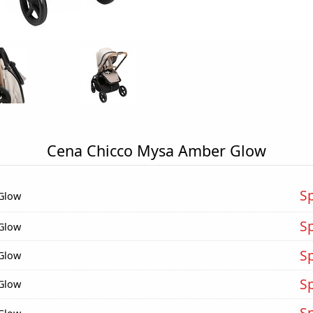
Cena Chicco Mysa Amber Glow
S
Glow
S
Glow
S
Glow
S
Glow
S