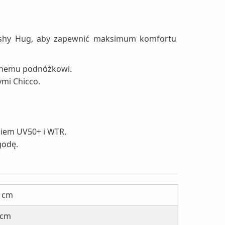
Cushy Hug, aby zapewnić maksimum komfortu
wanemu podnóżkowi.
mi Chicco.
niem UV50+ i WTR.
godę.
0 cm
 cm