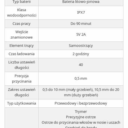
Typ baterii
Bateria litowo-jonowa
Klasa
IPX7
wodoodporności
Czas pracy
Do 90 minut
Wejście
5V 2A
znamionowe
Element tnący
Samoostrzący
Czas ładowania
2 godziny
Liczba ustawień
40
długości
Precyzja
0,5 mm
przycinania
Zakres ustawień
0,5 do 10 mm (mały grzebień), 10,5 mm do 20
długości
mm (duży grzebień)
Typ użytkowania
Przewodowy i bezprzewodowy
Trymer
Precyzyjne ostrze
Ostrze do przycinania włosów w nosie i uszach
Grzebień do brody