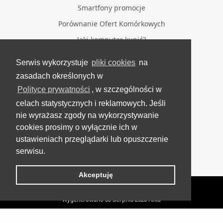
Smartfony promocje
Porównanie Ofert Komórkowych
Jaki komputer kupić?
Serwis wykorzystuje
pliki cookies
na
BĄDŹ NA BIEŻĄCO
zasadach określonych w
Polityce prywatności
, w szczególności w
Facebook
celach statystycznych i reklamowych. Jeśli
Grupa Testerzy Videotestów
nie wyrażasz zgody na wykorzystywanie
YouTube
cookies prosimy o wyłącznie ich w
ustawieniach przeglądarki lub opuszczenie
Twitter
serwisu.
Instagram
Akceptuję
VideoTesty.pl Wszelkie prawa zastrzeżone
Wygenerowano 08 sierpnia 2026 roku