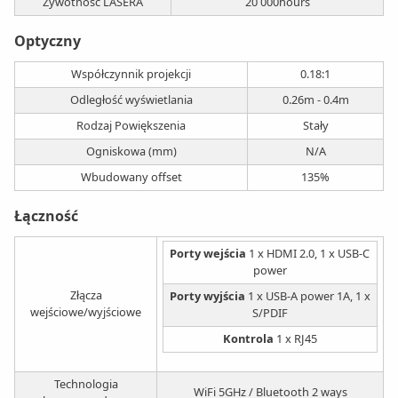
Żywotność LASERA
20 000hours
Optyczny
Współczynnik projekcji
0.18:1
Odległość wyświetlania
0.26m - 0.4m
Rodzaj Powiększenia
Stały
Ogniskowa (mm)
N/A
Wbudowany offset
135%
Łączność
Porty wejścia
1 x HDMI 2.0, 1 x USB-C
power
Złącza
Porty wyjścia
1 x USB-A power 1A, 1 x
wejściowe/wyjściowe
S/PDIF
Kontrola
1 x RJ45
Technologia
WiFi 5GHz / Bluetooth 2 ways