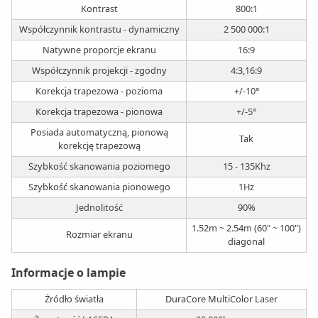
Kontrast
800:1
Współczynnik kontrastu - dynamiczny
2 500 000:1
Natywne proporcje ekranu
16:9
Współczynnik projekcji - zgodny
4:3,16:9
Korekcja trapezowa - pozioma
+/-10°
Korekcja trapezowa - pionowa
+/-5°
Posiada automatyczną, pionową
Tak
korekcję trapezową
Szybkość skanowania poziomego
15 - 135Khz
Szybkość skanowania pionowego
1Hz
Jednolitość
90%
1.52m ~ 2.54m (60" ~ 100")
Rozmiar ekranu
diagonal
Informacje o lampie
Źródło światła
DuraCore MultiColor Laser