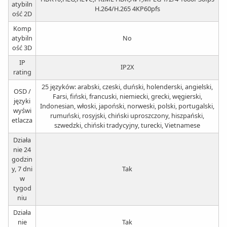
atybiln
H.264/H.265 4KP60pfs
ość 2D
Komp
atybiln
No
ość 3D
IP
IP2X
rating
25 języków: arabski, czeski, duński, holenderski, angielski,
OSD /
Farsi, fiński, francuski, niemiecki, grecki, węgierski,
języki
Indonesian, włoski, japoński, norweski, polski, portugalski,
wyświ
rumuński, rosyjski, chiński uproszczony, hiszpański,
etlacza
szwedzki, chiński tradycyjny, turecki, Vietnamese
Działa
nie 24
godzin
y, 7 dni
Tak
w
tygod
niu
Działa
nie
Tak