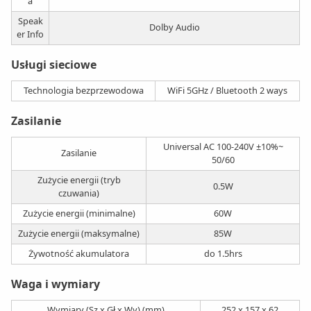
a
Speak
Dolby Audio
er Info
Usługi sieciowe
Technologia bezprzewodowa
WiFi 5GHz / Bluetooth 2 ways
Zasilanie
Universal AC 100-240V ±10%~
Zasilanie
50/60
Zużycie energii (tryb
0.5W
czuwania)
Zużycie energii (minimalne)
60W
Zużycie energii (maksymalne)
85W
Żywotność akumulatora
do 1.5hrs
Waga i wymiary
Wymiary (Sz x Gł x Wy) (mm)
252 x 157 x 62