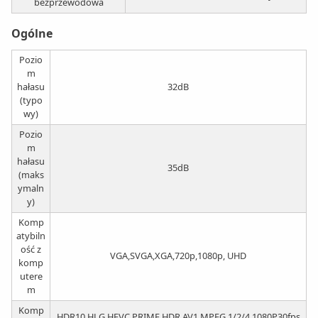
bezprzewodowa
Ogólne
Pozio
m
hałasu
32dB
(typo
wy)
Pozio
m
hałasu
35dB
(maks
ymaln
y)
Komp
atybiln
ość z
VGA,SVGA,XGA,720p,1080p, UHD
komp
utere
m
Komp
HDR10,HLG,HEVC,PRIME HDR,AV1,MPEG 1/2/4 1080P30fps