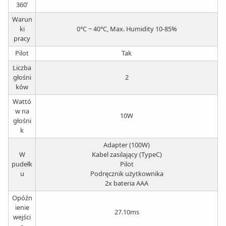
360’
Warun
ki
0°C ~ 40°C, Max. Humidity 10-85%
pracy
Pilot
Tak
Liczba
głośni
2
ków
Wattó
w na
10W
głośni
k
Adapter (100W)
W
Kabel zasilający (TypeC)
pudełk
Pilot
u
Podręcznik użytkownika
2x bateria AAA
Opóźn
ienie
27.10ms
wejści