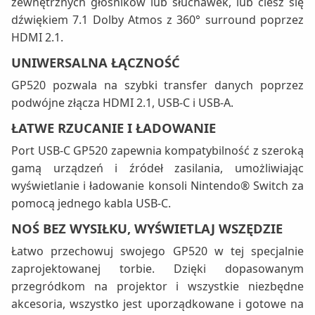
zewnętrznych głośników lub słuchawek, lub ciesz się
dźwiękiem 7.1 Dolby Atmos z 360° surround poprzez
HDMI 2.1.
UNIWERSALNA ŁĄCZNOŚĆ
GP520 pozwala na szybki transfer danych poprzez
podwójne złącza HDMI 2.1, USB-C i USB-A.
ŁATWE RZUCANIE I ŁADOWANIE
Port USB-C GP520 zapewnia kompatybilność z szeroką
gamą urządzeń i źródeł zasilania, umożliwiając
wyświetlanie i ładowanie konsoli Nintendo® Switch za
pomocą jednego kabla USB-C.
NOŚ BEZ WYSIŁKU, WYŚWIETLAJ WSZĘDZIE
Łatwo przechowuj swojego GP520 w tej specjalnie
zaprojektowanej torbie. Dzięki dopasowanym
przegródkom na projektor i wszystkie niezbędne
akcesoria, wszystko jest uporządkowane i gotowe na