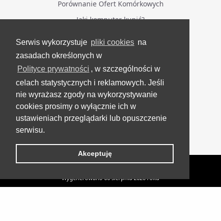
Porównanie Ofert Komórkowych
Jaki komputer kupić?
Serwis wykorzystuje
pliki cookies
na
BĄDŹ NA BIEŻĄCO
zasadach określonych w
Polityce prywatności
, w szczególności w
Facebook
celach statystycznych i reklamowych. Jeśli
Grupa Testerzy Videotestów
nie wyrażasz zgody na wykorzystywanie
YouTube
cookies prosimy o wyłącznie ich w
ustawieniach przeglądarki lub opuszczenie
Twitter
serwisu.
Instagram
Akceptuję
VideoTesty.pl Wszelkie prawa zastrzeżone
Wygenerowano 06 sierpnia 2026 roku