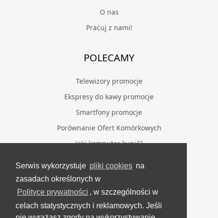
O nas
Pracuj z nami!
POLECAMY
Telewizory promocje
Ekspresy do kawy promocje
Smartfony promocje
Porównanie Ofert Komórkowych
Jaki komputer kupić?
Serwis wykorzystuje
pliki cookies
na
BĄDŹ NA BIEŻĄCO
zasadach określonych w
Polityce prywatności
, w szczególności w
Facebook
celach statystycznych i reklamowych. Jeśli
Grupa Testerzy Videotestów
nie wyrażasz zgody na wykorzystywanie