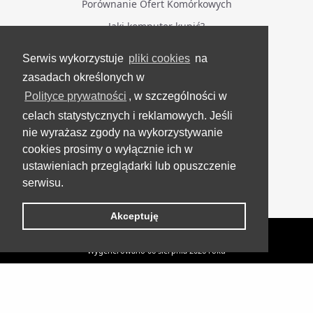
Porównanie Ofert Komórkowych
Jaki komputer kupić?
Serwis wykorzystuje
pliki cookies
na
BĄDŹ NA BIEŻĄCO
zasadach określonych w
Polityce prywatności
, w szczególności w
Facebook
celach statystycznych i reklamowych. Jeśli
Grupa Testerzy Videotestów
nie wyrażasz zgody na wykorzystywanie
YouTube
cookies prosimy o wyłącznie ich w
ustawieniach przeglądarki lub opuszczenie
Twitter
serwisu.
Instagram
Akceptuję
VideoTesty.pl Wszelkie prawa zastrzeżone
Wygenerowano 06 sierpnia 2026 roku