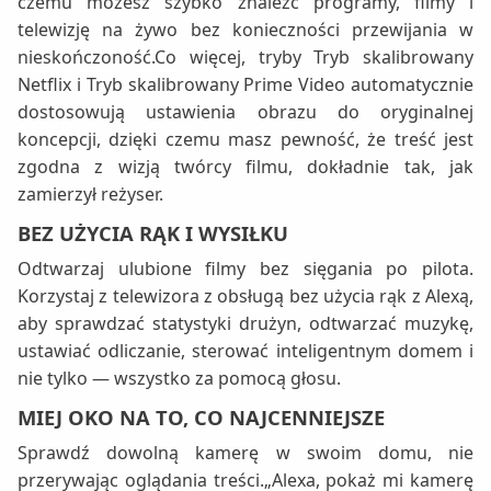
czemu możesz szybko znaleźć programy, filmy i
telewizję na żywo bez konieczności przewijania w
nieskończoność.Co więcej, tryby Tryb skalibrowany
Netflix i Tryb skalibrowany Prime Video automatycznie
dostosowują ustawienia obrazu do oryginalnej
koncepcji, dzięki czemu masz pewność, że treść jest
zgodna z wizją twórcy filmu, dokładnie tak, jak
zamierzył reżyser.
BEZ UŻYCIA RĄK I WYSIŁKU
Odtwarzaj ulubione filmy bez sięgania po pilota.
Korzystaj z telewizora z obsługą bez użycia rąk z Alexą,
aby sprawdzać statystyki drużyn, odtwarzać muzykę,
ustawiać odliczanie, sterować inteligentnym domem i
nie tylko — wszystko za pomocą głosu.
MIEJ OKO NA TO, CO NAJCENNIEJSZE
Sprawdź dowolną kamerę w swoim domu, nie
przerywając oglądania treści.„Alexa, pokaż mi kamerę