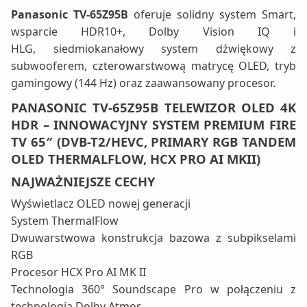
Panasonic TV-65Z95B
oferuje solidny system Smart,
wsparcie HDR10+, Dolby Vision IQ i
HLG, siedmiokanałowy system dźwiękowy z
subwooferem, czterowarstwową matrycę OLED, tryb
gamingowy (144 Hz) oraz zaawansowany procesor.
PANASONIC TV-65Z95B TELEWIZOR OLED 4K
HDR – INNOWACYJNY SYSTEM PREMIUM FIRE
TV 65″ (DVB-T2/HEVC, PRIMARY RGB TANDEM
OLED THERMALFLOW, HCX PRO AI MKII)
NAJWAŻNIEJSZE CECHY
Wyświetlacz OLED nowej generacji
System ThermalFlow
Dwuwarstwowa konstrukcja bazowa z subpikselami
RGB
Procesor HCX Pro AI MK II
Technologia 360° Soundscape Pro w połączeniu z
technologią Dolby Atmos