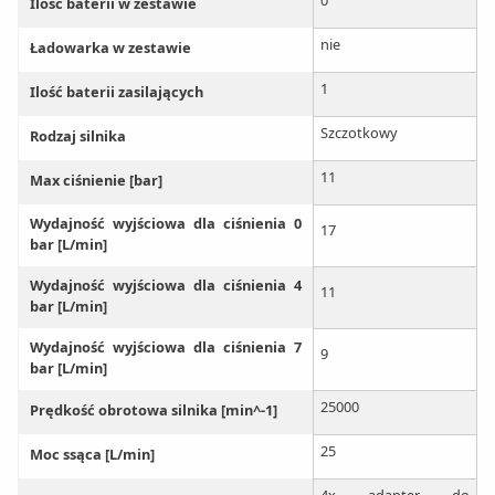
0
Ilość baterii w zestawie
nie
Ładowarka w zestawie
1
Ilość baterii zasilających
Szczotkowy
Rodzaj silnika
11
Max ciśnienie [bar]
Wydajność wyjściowa dla ciśnienia 0
17
bar [L/min]
Wydajność wyjściowa dla ciśnienia 4
11
bar [L/min]
Wydajność wyjściowa dla ciśnienia 7
9
bar [L/min]
25000
Prędkość obrotowa silnika [min^-1]
25
Moc ssąca [L/min]