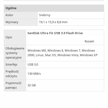
Ogólne
Kolor
Srebrny
Wymiary
19,1 x 15,9 x 8,8 mm
SanDisk Ultra Fit USB 3.0 Flash Drive
Opis
Rozwiń
Tak mały, ze nie zauważysz jego obecności. Tak
szybki że nie zdążysz nudzić się czekaniem.
Obsługiwane
Windows ME, Windows 8, Windows 7, Windows
systemy
2000, Linux, Mac OS, Windows Vista, Windows XP
Ten ultra-kompaktowy, bardzo wydajny dysk USB,
operacyjne
idealnie dopasuje się do Twoich urządzeń,
Interfejs
USB 3.0
pozostając tam bezpieczny, bez żadnych
wystających elementów, które mogłyby się
Prędkość
130 MB/s
wyłamać.
odczytu
Możesz zostawić go w urządzeniu, powiększając tym
Pojemność
samym pamięć o dodatkowe 16, 32 lub 64 GB.
32 GB
pamięci
Przeniesienie zawartości odbywa się niezwykle
szybko, aż do 10 razy szybciej niż w standardowym
dysku USB 2.0. Przesłanie pełnometrażowego filmu
trwa mniej niż 40s.