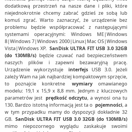
dodatkową przestrzeń na nasze dane i pliki, które
niejednokrotnie chcemy zabrać gdzieś ze sobą lub
komuś zgrać. Warto zaznaczyć, że urządzenie bez
problemu będzie współpracować z następującymi
systemami operacyjnymi: Windows ME|Windows
8|Windows 7|Windows 2000|Linux|Mac OS|Windows
Vista|Windows XP.
SanDisk ULTRA FIT USB 3.0 32GB
(do 130MB/s)
będzie czuwać nad bezpieczeństwem
naszych plików i zapewni bezawaryjną pracę.
Urządzenie wykorzystuje
interfejs
USB 3.0. Jeżeli
zależy Wam na jak najbardziej kompaktowym sprzęcie,
to poznajcie konkretne
wymiary
omawianego
modelu: 19,1 x 15,9 x 8,8 mm. Jednym z kluczowych
parametrów jest
prędkość odczytu
, a wynosi ona tu
130. Bardzo istotną informacją jest ta o
pojemności
, a
w tym przypadku mamy do dyspozycji dokładnie 32
GB.
SanDisk ULTRA FIT USB 3.0 32GB (do 130MB/s)
mimo niepozornego wyglądu zaskakuje swoimi