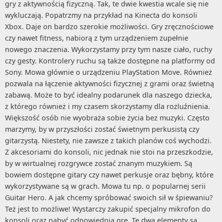
gry z aktywnością fizyczną. Tak, te dwie kwestia wcale się nie
wykluczają. Popatrzmy na przykład na Kinecta do konsoli
Xbox. Daje on bardzo szerokie możliwości. Gry zręcznościowe
czy nawet fitness, nabiorą z tym urządzeniem zupełnie
nowego znaczenia. Wykorzystamy przy tym nasze ciało, ruchy
czy gesty. Kontrolery ruchu są także dostępne na platformy od
Sony. Mowa głównie o urządzeniu PlayStation Move. Również
pozwala na łączenie aktywności fizycznej z grami oraz świetną
zabawą. Może to być idealny podarunek dla naszego dziecka,
z którego również i my czasem skorzystamy dla rozluźnienia.
Większość osób nie wyobraża sobie życia bez muzyki. Często
marzymy, by w przyszłości zostać świetnym perkusistą czy
gitarzystą. Niestety, nie zawsze z takich planów coś wychodzi.
Z akcesoriami do konsoli, nic jednak nie stoi na przeszkodzie,
by w wirtualnej rozgrywce zostać znanym muzykiem. Są
bowiem dostępne gitary czy nawet perkusje oraz bębny, które
wykorzystywane są w grach. Mowa tu np. o popularnej serii
Guitar Hero. A jak chcemy spróbować swoich sił w śpiewaniu?
Też jest to możliwe! Wystarczy zakupić specjalny mikrofon do
konsoli oraz nabyć odpowiednią grę. Te dwa elementy są