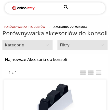
PORÓWNYWARKA PRODUKTÓW
AKCESORIA DO KONSOLI
Porównywarka akcesoriów do konsoli
Kategorie
Filtry
Konsola
Najnowsze Akcesoria do konsoli
1 z 1
Akcesoria do konsoli
Switche 2
Zamknij