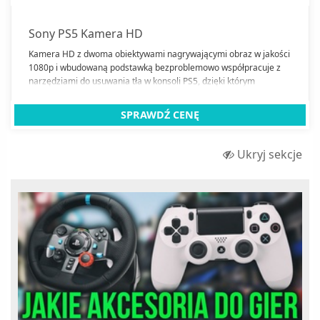
Sony PS5 Kamera HD
Kamera HD z dwoma obiektywami nagrywającymi obraz w jakości
1080p i wbudowaną podstawką bezproblemowo współpracuje z
narzędziami do usuwania tła w konsoli PS5, dzięki którym
znajdziesz się w centrum uwagi widzów.
SPRAWDŹ CENĘ
Ukryj sekcje