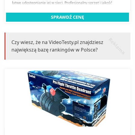
łatwe udostępnianie jej w sieci. Profesjonalny sprzęt i jakość
przyciągnie więcej widzów.
SPRAWDŹ CENĘ
r
k
l
a
m
a
e
Czy wiesz, że na VideoTesty.pl znajdziesz
największą bazę rankingów w Polsce?