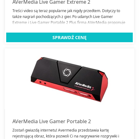
AVerMedia Live Gamer Extreme 2
Treści video są teraz popularne jak nigdy przedtem. Dotyczy to
także nagrań pochodzących z gier. Po udanych Live Gamer
Extreme i Live Gamer Portable 2 Plus firma AVerMedia proponuje
kolejny, jeszcze bardziej zaawansowany grabber video.
Model Live Gamer Extreme 2 został stworzony z myślą o
SPRAWDŹ CENĘ
graczach, chcących podzielić się ze światem swoimi dokonaniami.
AVerMedia Live Gamer Portable 2
Zostań gwiazdą internetu! Avermedia przedstawia kartę
rejestrującą obraz, która pozwoli Ci na nagrywanie rozgrywki i