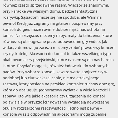
również często sprzedawane razem. Wieczór ze znajomymi,
przy karaoke we własnym domu, będzie fantastyczną
rozrywką. Sąsiadom może się nie spodoba, ale Wam na
pewno! Kiedy już zagramy na gitarze i pośpiewamy przy
konsoli do gier, może równie dobrze najść nas ochota na
taniec. Na szczęście, możemy nabyć maty do tańczenia, które
również są obsługiwane przez odpowiednie gry wideo. Jak
widać, z domowego zacisza możemy zrobić prawdziwy koncert
czy dyskotekę. Akcesoria do konsol to także wszelkiego typu
okablowania czy przejściówki, które czasem są dla nas bardzo
istotne. Przydać mogą się również ładowarki do wybranych
padów. Przy wyborze konsoli, zawsze warto spojrzeć czy w
podobnej lub ciut większej cenie, nie ma atrakcyjnego
zestawu, który posiada na przykład kontroler ruchów oraz grę,
która go obsługuje. Jednorazowy wydatek, a wiele korzyści i
zabawy. Kto wie jakie akcesoria czy urządzenia do konsol
pojawią się w przyszłości? Poważnie wyglądają nowoczesne
okulary rozszerzonej rzeczywistości. Jedno jest pewne –
konsole wraz z odpowiednimi akcesoriami mogą zupełnie