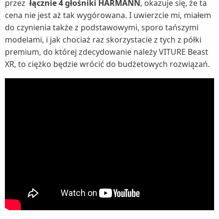
przez
łącznie 4 głośniki HARMANN
, okazuje się, że ta
cena nie jest aż tak wygórowana. I uwierzcie mi, miałem
do czynienia także z podstawowymi, sporo tańszymi
modelami, i jak chociaż raz skorzystacie z tych z półki
premium, do której zdecydowanie należy VITURE Beast
XR, to ciężko będzie wrócić do budżetowych rozwiązań.