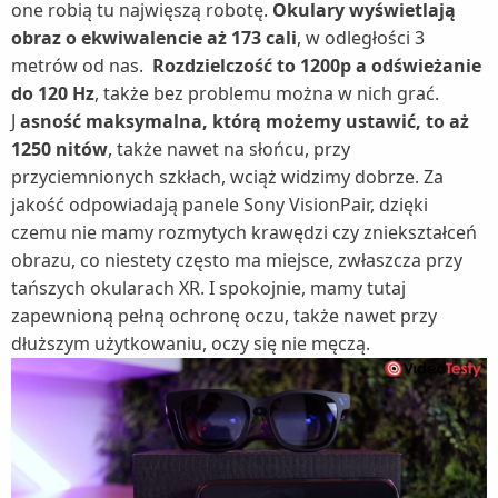
one robią tu najwięszą robotę.
Okulary wyświetlają
obraz o ekwiwalencie aż 173 cali
, w odległości 3
metrów od nas.
Rozdzielczość to 1200p a odświeżanie
do 120 Hz
, także bez problemu można w nich grać.
J
asność maksymalna, którą możemy ustawić, to aż
1250 nitów
, także nawet na słońcu, przy
przyciemnionych szkłach, wciąż widzimy dobrze. Za
jakość odpowiadają panele Sony VisionPair, dzięki
czemu nie mamy rozmytych krawędzi czy zniekształceń
obrazu, co niestety często ma miejsce, zwłaszcza przy
tańszych okularach XR. I spokojnie, mamy tutaj
zapewnioną pełną ochronę oczu, także nawet przy
dłuższym użytkowaniu, oczy się nie męczą.