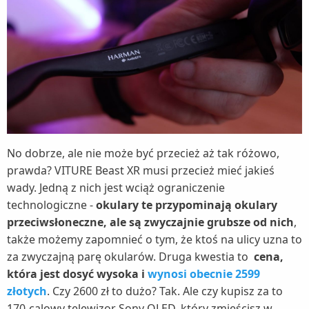
No dobrze, ale nie może być przecież aż tak różowo,
prawda? VITURE Beast XR musi przecież mieć jakieś
wady. Jedną z nich jest wciąż ograniczenie
technologiczne -
okulary te przypominają okulary
przeciwsłoneczne, ale są zwyczajnie grubsze od nich
,
także możemy zapomnieć o tym, że ktoś na ulicy uzna to
za zwyczajną parę okularów. Druga kwestia to
cena,
która jest dosyć wysoka i
wynosi obecnie 2599
złotych
. Czy 2600 zł to dużo? Tak. Ale czy kupisz za to
170-calowy telewizor Sony OLED, który zmieścisz w