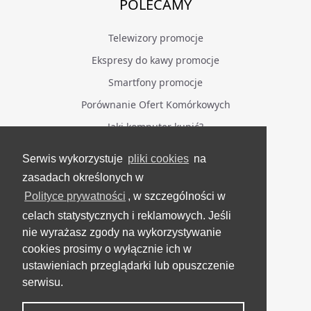
POLECAMY
Telewizory promocje
Ekspresy do kawy promocje
Smartfony promocje
Porównanie Ofert Komórkowych
Jaki komputer kupić?
Serwis wykorzystuje
pliki cookies
na
BĄDŹ NA BIEŻĄCO
zasadach określonych w
Polityce prywatności
, w szczególności w
Facebook
celach statystycznych i reklamowych. Jeśli
Grupa Testerzy Videotestów
nie wyrażasz zgody na wykorzystywanie
YouTube
cookies prosimy o wyłącznie ich w
ustawieniach przeglądarki lub opuszczenie
Twitter
serwisu.
Instagram