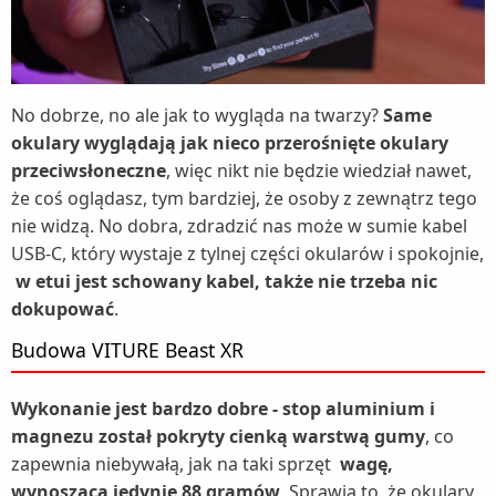
No dobrze, no ale jak to wygląda na twarzy?
Same
okulary wyglądają jak nieco przerośnięte okulary
przeciwsłoneczne
, więc nikt nie będzie wiedział nawet,
że coś oglądasz, tym bardziej, że osoby z zewnątrz tego
nie widzą. No dobra, zdradzić nas może w sumie kabel
USB-C, który wystaje z tylnej części okularów i spokojnie,
w etui jest schowany kabel, także nie trzeba nic
dokupować
.
Budowa VITURE Beast XR
Wykonanie jest bardzo dobre - stop aluminium i
magnezu został pokryty cienką warstwą gumy
, co
zapewnia niebywałą, jak na taki sprzęt
wagę,
wynoszącą jedynie 88 gramów
. Sprawia to, że okulary