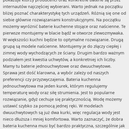
internautów najczęściej wybierani. Warto jednak na początku
bliżej poznać charakterystykę tych urządzeń. Różnią się one od
siebie głównie rozwiązaniami konstrukcyjnymi. Na początku
możemy wyróżnić baterie kuchenne stojące oraz naścienne. Te
pierwsze montujemy w blacie bądź w otworze zlewozmywaka.
W większości kuchni będzie to optymalne rozwiązanie. Drugą
grupą są modele naścienne. Montujemy je do złączy ciepłej i
zimnej wody wychodzących ze ściany. Drugim bardzo ważnym
podziałem jest kwestia uchwytów, a konkretniej ich liczby.
Mamy tu baterie jednouchwytowe oraz dwuuchwytowe.
Sprawa jest dość klarowna, a wybór zależy od naszych
preferencji czy przyzwyczajenia. Bateria kuchenna
jednouchwytowa ma jeden kurek, którym regulujemy
temperaturę wody oraz siłę strumienia. Jest to popularne
rozwiązanie, gdyż cechuje się praktycznością. Wodę możemy
ustawić szybko za pomocą jednej ręki. W modelach
dwuuchwytowych są już dwa kurki, więc regulacja wody jest
nieco dłuższa i mniej komfortowa. Warto zaznaczyć, że dobra
bateria kuchenna musi być bardzo praktyczna, szczególnie jak