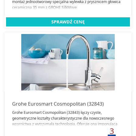
montaż jednootworowy specjalna wylewka z prysznicem głowica
ceramiczna 35 mm z GROHE SilkMove
SPRAWDŹ CENĘ
Grohe Eurosmart Cosmopolitan (32843)
Grohe Eurosmart Cosmopolitan (32843) łączy czyste,
geometryczne kształty charakterystyczne dla nowoczesnego
wzornictwa z wytrzymałą technologią. Oferuje ona imponującą
3
harmonię współczesnej estetyki i doskonałej ergonomii. Obrotowa
wylewka jest wygodna i łatwa w użyciu - idealne rozwiązanie do