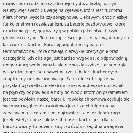
mamy sporą rodzinę i często myjemy dużą liczbę naczyń.
Należy więc zwrócić uwagę na wylewkę, która jest ruchoma,
nieruchoma, wysoka czy sprężynowa. Ciekawym, choć niezbyt
funkcjonalnym rozwiązaniem, są baterie bezdotykowe, które
uruchamiają się, gdy wykryją w pobliżu jakiś obiekt, czyli
głównie naczynia. Ten rodzaj częściej jest jednak wybierany do
łazienek niż kuchni. Bardziej popularne są baterie
termostatyczne, które działają niezwykle precyzyjnie oraz
oszczędnie. Ich obsługa jest bardzo wygodna, a odpowiednią
temperaturę wody ustawia się niezwykle szybko. Technologia
wciąż idzie naprzód i nawet na rynku baterii kuchennych
znajdziemy ciekawe innowacje. Są modele oferujące na
przykład wyświetlacze elektroniczne, wbudowane dozowniki
na płyn czy odpowiednie filtry do wody. Istotnym parametrem
jest też powłoka naszej baterii. Powłoka chromowa cechuje się
świetnym wyglądem. Granitowa jest z kolei odporna na
zarysowania, a ceramiczna najtrwalsza, ale też dość droga.
Jeżeli estetyka oraz całokształt naszej kuchni jest dla nas
bardzo ważny, to powinniśmy zwrócić szczególną uwagę na