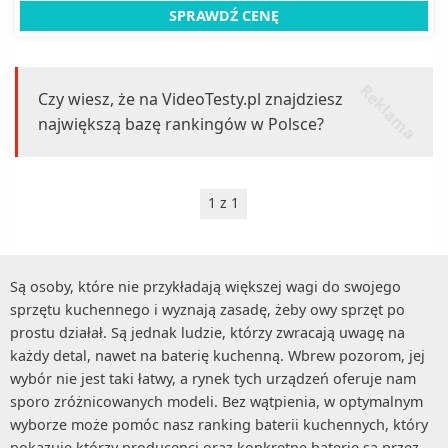
SPRAWDŹ CENĘ
r
k
l
a
m
a
e
Czy wiesz, że na VideoTesty.pl znajdziesz
największą bazę rankingów w Polsce?
1 z 1
Są osoby, które nie przykładają większej wagi do swojego
sprzętu kuchennego i wyznają zasadę, żeby owy sprzęt po
prostu działał. Są jednak ludzie, którzy zwracają uwagę na
każdy detal, nawet na baterię kuchenną. Wbrew pozorom, jej
wybór nie jest taki łatwy, a rynek tych urządzeń oferuje nam
sporo zróżnicowanych modeli. Bez wątpienia, w optymalnym
wyborze może pomóc nasz ranking baterii kuchennych, który
pokazuje którzy producenci oraz konkretne baterie są przez