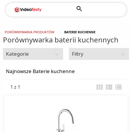
PORÓWNYWARKA PRODUKTÓW
BATERIE KUCHENNE
Porównywarka baterii kuchennych
Kategorie
Filtry
Zlewozmywak
Najnowsze Baterie kuchenne
1 z 1
Baterie kuchenne
Zamknij