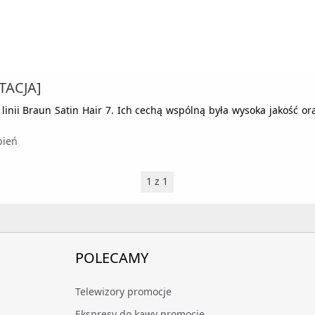
TACJA]
inii Braun Satin Hair 7. Ich cechą wspólną była wysoka jakość ora
bień
1 z 1
POLECAMY
Telewizory promocje
Ekspresy do kawy promocje