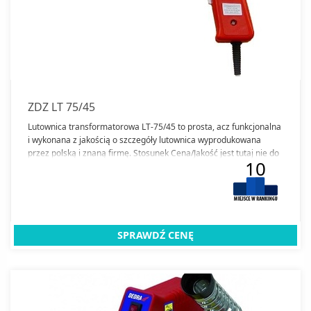
ZDZ LT 75/45
Lutownica transformatorowa LT-75/45 to prosta, acz funkcjonalna
i wykonana z jakością o szczegóły lutownica wyprodukowana
przez polską i znaną firmę. Stosunek Cena/Jakość jest tutaj nie do
10
przebicia.
SPRAWDŹ CENĘ