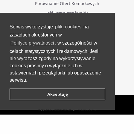
Porównanie Ofert Komórkowych
Jaki komputer kupić?
Serwis wykorzystuje
pliki cookies
na
BĄDŹ NA BIEŻĄCO
zasadach określonych w
Polityce prywatności
, w szczególności w
Facebook
celach statystycznych i reklamowych. Jeśli
Grupa Testerzy Videotestów
nie wyrażasz zgody na wykorzystywanie
YouTube
cookies prosimy o wyłącznie ich w
ustawieniach przeglądarki lub opuszczenie
Twitter
serwisu.
Instagram
Akceptuję
VideoTesty.pl Wszelkie prawa zastrzeżone
Wygenerowano 08 sierpnia 2026 roku