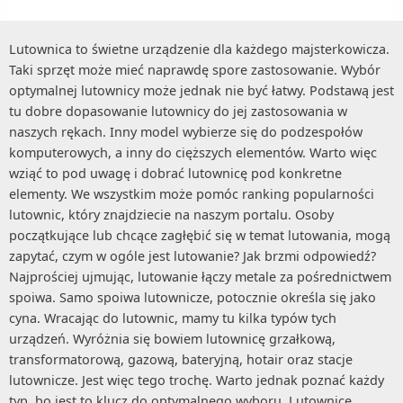
Lutownica to świetne urządzenie dla każdego majsterkowicza.
Taki sprzęt może mieć naprawdę spore zastosowanie. Wybór
optymalnej lutownicy może jednak nie być łatwy. Podstawą jest
tu dobre dopasowanie lutownicy do jej zastosowania w
naszych rękach. Inny model wybierze się do podzespołów
komputerowych, a inny do cięższych elementów. Warto więc
wziąć to pod uwagę i dobrać lutownicę pod konkretne
elementy. We wszystkim może pomóc ranking popularności
lutownic, który znajdziecie na naszym portalu. Osoby
początkujące lub chcące zagłębić się w temat lutowania, mogą
zapytać, czym w ogóle jest lutowanie? Jak brzmi odpowiedź?
Najprościej ujmując, lutowanie łączy metale za pośrednictwem
spoiwa. Samo spoiwa lutownicze, potocznie określa się jako
cyna. Wracając do lutownic, mamy tu kilka typów tych
urządzeń. Wyróżnia się bowiem lutownicę grzałkową,
transformatorową, gazową, bateryjną, hotair oraz stacje
lutownicze. Jest więc tego trochę. Warto jednak poznać każdy
typ, bo jest to klucz do optymalnego wyboru. Lutownice