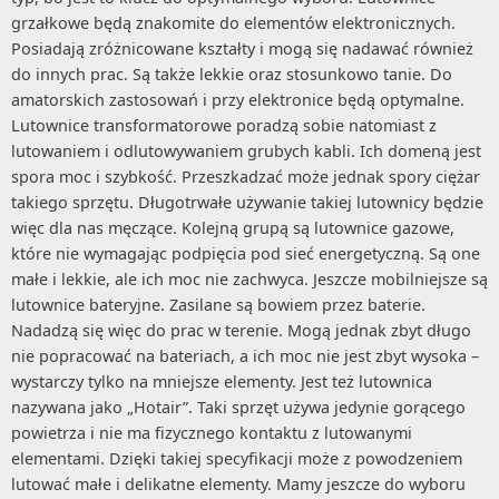
grzałkowe będą znakomite do elementów elektronicznych.
Posiadają zróżnicowane kształty i mogą się nadawać również
do innych prac. Są także lekkie oraz stosunkowo tanie. Do
amatorskich zastosowań i przy elektronice będą optymalne.
Lutownice transformatorowe poradzą sobie natomiast z
lutowaniem i odlutowywaniem grubych kabli. Ich domeną jest
spora moc i szybkość. Przeszkadzać może jednak spory ciężar
takiego sprzętu. Długotrwałe używanie takiej lutownicy będzie
więc dla nas męczące. Kolejną grupą są lutownice gazowe,
które nie wymagając podpięcia pod sieć energetyczną. Są one
małe i lekkie, ale ich moc nie zachwyca. Jeszcze mobilniejsze są
lutownice bateryjne. Zasilane są bowiem przez baterie.
Nadadzą się więc do prac w terenie. Mogą jednak zbyt długo
nie popracować na bateriach, a ich moc nie jest zbyt wysoka –
wystarczy tylko na mniejsze elementy. Jest też lutownica
nazywana jako „Hotair”. Taki sprzęt używa jedynie gorącego
powietrza i nie ma fizycznego kontaktu z lutowanymi
elementami. Dzięki takiej specyfikacji może z powodzeniem
lutować małe i delikatne elementy. Mamy jeszcze do wyboru