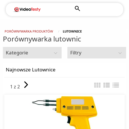
PORÓWNYWARKA PRODUKTÓW
LUTOWNICE
Porównywarka lutownic
Kategorie
Filtry
Narzędzia i elektronarzędzia
Najnowsze Lutownice
Lutownice
1 z 2
Piły i pilarki
Spawarki
Szlifierki
Wiertarki