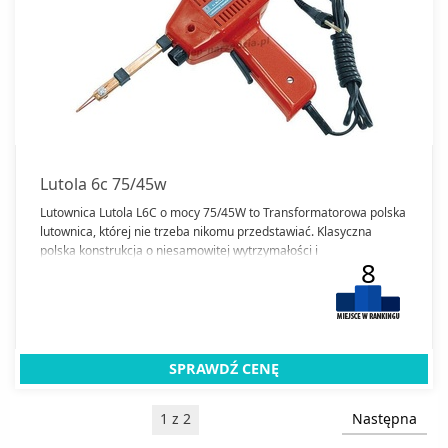
Lutola 6c 75/45w
Lutownica Lutola L6C o mocy 75/45W to Transformatorowa polska
lutownica, której nie trzeba nikomu przedstawiać. Klasyczna
polska konstrukcja o niesamowitej wytrzymałości i
8
funkcjonalności.
SPRAWDŹ CENĘ
1 z 2
Następna