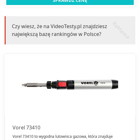
SPRAWDŹ CENĘ
r
k
l
a
m
a
e
Czy wiesz, że na VideoTesty.pl znajdziesz
największą bazę rankingów w Polsce?
Vorel 73410
Vorel 73410 to wygodna lutownica gazowa, która znajduje