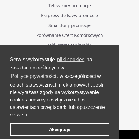
Telewizory promocje
Ekspresy do kawy promocje
Smartfony promocje
Porównanie Ofert Komórkowych
Jaki komputer kupić?
Serwis wykorzystuje
pliki cookies
na
BĄDŹ NA BIEŻĄCO
zasadach określonych w
Polityce prywatności
, w szczególności w
Facebook
celach statystycznych i reklamowych. Jeśli
Grupa Testerzy Videotestów
nie wyrażasz zgody na wykorzystywanie
YouTube
cookies prosimy o wyłącznie ich w
ustawieniach przeglądarki lub opuszczenie
Twitter
serwisu.
Instagram
Akceptuję
VideoTesty.pl Wszelkie prawa zastrzeżone