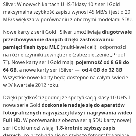
Silver. W nowych kartach UHS-I klasy 10 z serii Gold
maksymalna szybkość zapisu wynosi 45 MB/s i jest o 20
MB/s większa w porównaniu z obecnymi modelami SDU.
Nowe karty z serii Gold i Silver umożliwiają
długotrwałe
przechowywanie danych dzięki zastosowaniu
pamięci flash typu MLC
(multi-level cell) i odporności
na różne czynniki zewnętrzne (zabezpieczenie „Proof
7”). Nowe karty serii Gold mają
pojemność od 8 GB do
64 GB
, a nowe karty serii Silver —
od 4 GB do 32 GB
.
Wszystkie nowe karty będą dostępne na całym świecie
w IV kwartale 2012 roku.
Dzięki prędkości zgodnej ze specyfikacją klasy 10 UHS-I
nowa seria Gold
doskonale nadaje się do aparatów
fotograficznych najwyższej klasy i nagrywania wideo
Full HD
. W porównaniu z obecną serią SDU karty nowej
serii Gold umożliwiają
1,8-krotnie szybszy zapis
danych,
co przekłada się na szybsze fotografowanie w