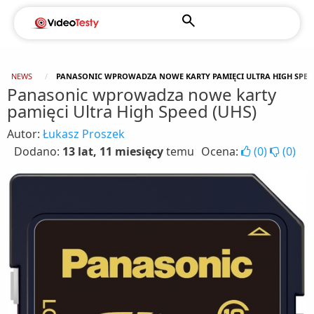
NEWS
PANASONIC WPROWADZA NOWE KARTY PAMIĘCI ULTRA HIGH SPEED
Panasonic wprowadza nowe karty
pamięci Ultra High Speed (UHS)
Autor:
Łukasz Proszek
Dodano:
13 lat, 11 miesięcy
temu
Ocena:
(
0
)
(
0
)