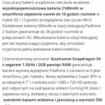
Czas pracy baterii urządzenia robi duże wrażenie -
wysokopojemnościowa bateria 2140mAh w
smartfonie zapewnia nawet do 16 godzin rozmów
w
trybie 3G i 13 godzin przeglądania sieci przez Wi-Fi.
Dodatkowo bateria 500mAh w stacji dokującej PadFone
2 Station gwarantuje do 36 godzin rozmów w
połączeniach 3G. Wbudowana bateria stacji dokującej
jest też wystarczająco pojemna, aby umożliwić
trzykrotne pełne ładowanie baterii telefonu.
Czterordzeniowy procesor
Qualcomm Snapdragon S4
z zegarem 1.5GHz i 2GB pamięci RAM
gwarantuje
bardzo wysoką wydajność PadFone 2 zarówno w trybie
smartfonu, jak i tabletu. Nowy wyświetlacz Super IPS+ o
przekątnej 4.7” i rozdzielczości 1280 x 720 HD pokryty
jest odpornym na zadrapania szkłem Corning Fit Glass i
zapewnia ostry, dokładny obraz z wiernymi kolorami,
szerokimi kątami widzenia i jasnością o wartości 550