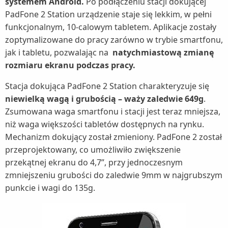
systemem Android.
Po podłączeniu stacji dokującej
PadFone 2 Station urządzenie staje się lekkim, w pełni
funkcjonalnym, 10-calowym tabletem. Aplikacje zostały
zoptymalizowane do pracy zarówno w trybie smartfonu,
jak i tabletu, pozwalając na
natychmiastową zmianę
rozmiaru ekranu podczas pracy.
Stacja dokująca PadFone 2 Station charakteryzuje się
niewielką wagą i grubością – waży zaledwie 649g
.
Zsumowana waga smartfonu i stacji jest teraz mniejsza,
niż waga większości tabletów dostępnych na rynku.
Mechanizm dokujący został zmieniony. PadFone 2 został
przeprojektowany, co umożliwiło zwiększenie
przekątnej ekranu do 4,7”, przy jednoczesnym
zmniejszeniu grubości do zaledwie 9mm w najgrubszym
punkcie i wagi do 135g.