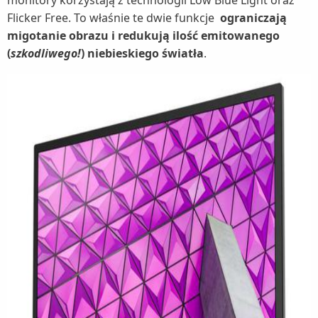
Flicker Free. To właśnie te dwie funkcje
ograniczają
migotanie obrazu i redukują ilość emitowanego
(
szkodliwego!
) niebieskiego światła
.