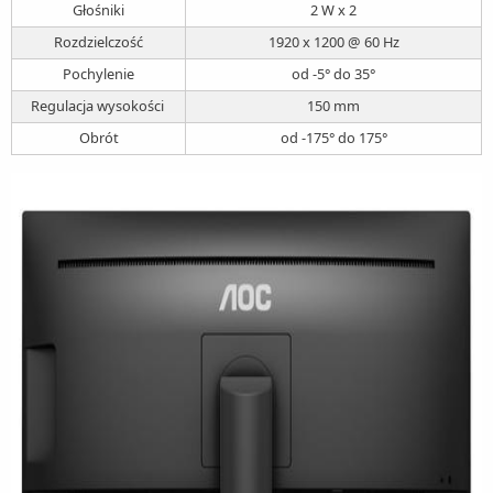
Głośniki
2 W x 2
Rozdzielczość
1920 x 1200 @ 60 Hz
Pochylenie
od -5° do 35°
Regulacja wysokości
150 mm
Obrót
od -175° do 175°