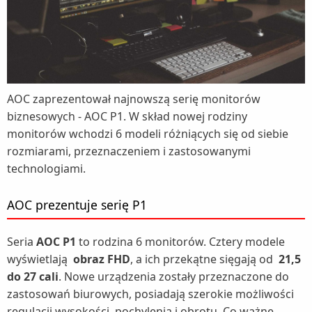
AOC zaprezentował najnowszą serię monitorów
biznesowych - AOC P1. W skład nowej rodziny
monitorów wchodzi 6 modeli różniących się od siebie
rozmiarami, przeznaczeniem i zastosowanymi
technologiami.
AOC prezentuje serię P1
Seria
AOC P1
to rodzina 6 monitorów. Cztery modele
wyświetlają
obraz FHD
, a ich przekątne sięgają od
21,5
do 27 cali
. Nowe urządzenia zostały przeznaczone do
zastosowań biurowych, posiadają szerokie możliwości
regulacji wysokości, pochylenia i obrotu. Co ważne,