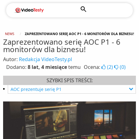
NEWS
ZAPREZENTOWANO SERIĘ AOC P1 - 6 MONITORÓW DLA BIZNESU!
Zaprezentowano serię AOC P1 - 6
monitorów dla biznesu!
Autor:
Redakcja VideoTesty.pl
Dodano:
8 lat, 4 miesiące
temu
Ocena:
(
2
)
(
0
)
SZYBKI SPIS TREŚCI:
AOC prezentuje serię P1
Specyfikacja techniczna flagowych modeli z serii
P1: