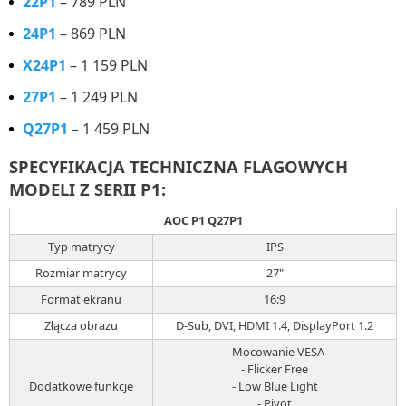
22P1
– 789 PLN
24P1
– 869 PLN
X24P1
– 1 159 PLN
27P1
– 1 249 PLN
Q27P1
– 1 459 PLN
SPECYFIKACJA TECHNICZNA FLAGOWYCH
MODELI Z SERII P1:
AOC P1 Q27P1
Typ matrycy
IPS
Rozmiar matrycy
27"
Format ekranu
16:9
Złącza obrazu
D-Sub, DVI, HDMI 1.4, DisplayPort 1.2
- Mocowanie VESA
- Flicker Free
Dodatkowe funkcje
- Low Blue Light
- Pivot