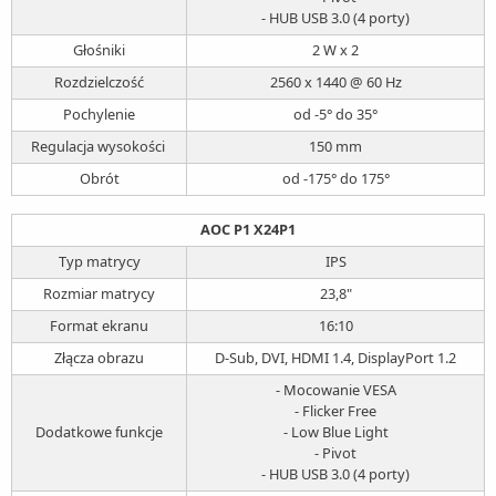
- HUB USB 3.0 (4 porty)
Głośniki
2 W x 2
Rozdzielczość
2560 x 1440 @ 60 Hz
Pochylenie
od -5° do 35°
Regulacja wysokości
150 mm
Obrót
od -175° do 175°
AOC P1 X24P1
Typ matrycy
IPS
Rozmiar matrycy
23,8"
Format ekranu
16:10
Złącza obrazu
D-Sub, DVI, HDMI 1.4, DisplayPort 1.2
- Mocowanie VESA
- Flicker Free
Dodatkowe funkcje
- Low Blue Light
- Pivot
- HUB USB 3.0 (4 porty)