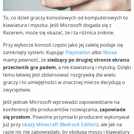
To, co dzieli graczy konsolowych od komputerowych to
klawiatura i myszka. Jeśli Microsoft dogada się z
Razerem, może się okazać, że i ta różnica zniknie.
Przy wyborze konsoli często jako jej zaletę podaje się
zamknięty system. Kupując
Playstation
albo
Xboxa
mamy pewność, że
siedzący po drugiej stronie ekranu
przeciwnik gra padem
, a nie klawiaturą i myszką. Dzięki
temu łatwiej jest zbilansować rozgrywkę dla wielu
graczy i to umiejętności w znacznej mierze decydują o
zwycięstwie.
Jeśli jednak Microsoft wprowadzi zapowiedziane na
konferencji dla producentów rozwiązania,
zapowiada
się przełom
. Powolne przymiarki producent wykonywał
już przy
okazji Minecraft (Bedrock Edition)
, ale jak na
razie nic nie zapowiadało, by obsługa myszy i klawiatury