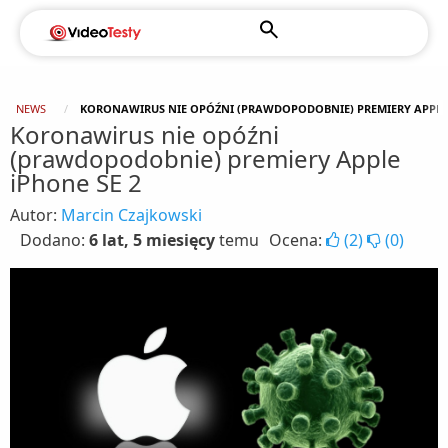
NEWS
KORONAWIRUS NIE OPÓŹNI (PRAWDOPODOBNIE) PREMIERY APPLE 
Koronawirus nie opóźni
(prawdopodobnie) premiery Apple
iPhone SE 2
Autor:
Marcin Czajkowski
Dodano:
6 lat, 5 miesięcy
temu
Ocena:
(
2
)
(
0
)