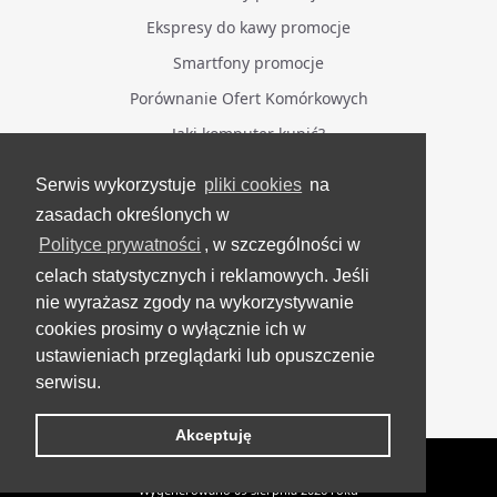
Ekspresy do kawy promocje
Smartfony promocje
Porównanie Ofert Komórkowych
Jaki komputer kupić?
Serwis wykorzystuje
pliki cookies
na
BĄDŹ NA BIEŻĄCO
zasadach określonych w
Polityce prywatności
, w szczególności w
Facebook
celach statystycznych i reklamowych. Jeśli
Grupa Testerzy Videotestów
nie wyrażasz zgody na wykorzystywanie
YouTube
cookies prosimy o wyłącznie ich w
ustawieniach przeglądarki lub opuszczenie
Twitter
serwisu.
Instagram
Akceptuję
VideoTesty.pl Wszelkie prawa zastrzeżone
Wygenerowano 09 sierpnia 2026 roku