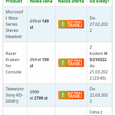
Produkt
Nowa cena
Nasza oferta
Do kiedy?
Microsof
t Xbox
Do
279 zł
149
Series
27.02.202
zł
Stereo
2
Headset
Z
Razer
kodem
H
Kraken
259 zł
159
D210322
for
zł
do
Console
21.03.202
2 (23:45)
Telewizor
Do
2999
Sony KD-
22.03.202
zł
2799 zł
50X81J
2
Cena z