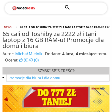
NEWS
65 CALI OD TOSHIBY ZA 2222 ZŁ I TANI LAPTOP Z 16 GB RAM-U! PR
65 cali od Toshiby za 2222 zł i tani
laptop z 16 GB RAM-u! Promocje dla
domu i biura
Autor:
Michał Mielnik
Dodano:
4 lata, 4 miesiące
temu
Ocena:
(
0
)
(
0
)
SZYBKI SPIS TREŚCI:
Promocje dla biura i dla domu