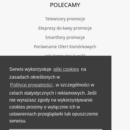
POLECAMY
Telewizory promocje
Ekspresy do kawy promocje
Smartfony promocje
Porównanie Ofert Komórkowych
Jaki komputer kupić?
Serwis wykorzystuje
pliki cookies
na
BĄDŹ NA BIEŻĄCO
zasadach określonych w
Polityce prywatności
, w szczególności w
Facebook
celach statystycznych i reklamowych. Jeśli
Grupa Testerzy Videotestów
nie wyrażasz zgody na wykorzystywanie
YouTube
cookies prosimy o wyłącznie ich w
ustawieniach przeglądarki lub opuszczenie
Twitter
serwisu.
Instagram