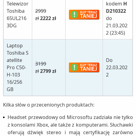
Telewizor
kodem
H
Toshiba
2999
D210322
65UL216
zł
2222 zł
do
3DG
21.03.202
2 (23:45)
Laptop
Toshiba S
atellite
Do
3199
Pro C50-
22.03.202
zł
2799 zł
H-103
2
16/256
GB
Kilka słów o przecenionych produktach:
Headset przewodowy od Microsoftu zadziała nie tylko
z konsolami Xbox, ale także z komputerami. Słuchawki
oferują dźwięk stereo i mają certyfikację zarówno