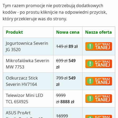
Tym razem promocje nie potrzebują dodatkowych
kodów - po prostu kliknijcie na odpowiedni przycisk,
który przekieruje was do strony.
Produkt
Nowa cena
Nasza oferta
Jogurtownica Severin
149 zł
89 zł
JG 3520
Mikrofalówka Severin
699 zł
549
MW 7753
zł
Odkurzacz Stick
799 zł
549
Severin HV7164
zł
Telewizor Mini LED
9999
TCL 65X925
zł
8888 zł
ASUS ProArt
16999