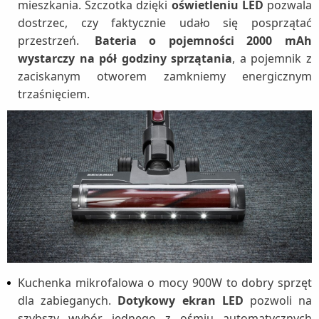
mieszkania. Szczotka dzięki
oświetleniu LED
pozwala
dostrzec, czy faktycznie udało się posprzątać
przestrzeń.
Bateria o pojemności 2000 mAh
wystarczy na pół godziny sprzątania
, a pojemnik z
zaciskanym otworem zamkniemy energicznym
trzaśnięciem.
Kuchenka mikrofalowa o mocy 900W to dobry sprzęt
dla zabieganych.
Dotykowy ekran LED
pozwoli na
szybszy wybór jednego z ośmiu automatycznych