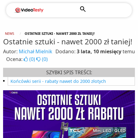
NEWS
OSTATNIE SZTUKI - NAWET 2000 ZŁ TANIEJ!
Ostatnie sztuki - nawet 2000 zł taniej!
Autor:
Michał Mielnik
Dodano:
3 lata, 10 miesięcy
temu
Ocena:
(
0
)
(
0
)
SZYBKI SPIS TREŚCI:
Końcówki serii - rabaty nawet do 2000 złotych