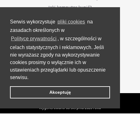
Jaki komputer kupić?
Serwis wykorzystuje
pliki cookies
na
BĄDŹ NA BIEŻĄCO
zasadach określonych w
Polityce prywatności
, w szczególności w
Facebook
celach statystycznych i reklamowych. Jeśli
Grupa Testerzy Videotestów
nie wyrażasz zgody na wykorzystywanie
YouTube
cookies prosimy o wyłącznie ich w
ustawieniach przeglądarki lub opuszczenie
Twitter
serwisu.
Instagram
Akceptuję
VideoTesty.pl Wszelkie prawa zastrzeżone
Wygenerowano 08 sierpnia 2026 roku
Ostatnie sztuki - nawet 2000 zł taniej!
UP