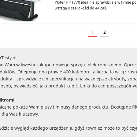
Ploter HP T770 idealnie sprawdzi się w firmie po
wstęgę o szerokości do 44 cali.
1
2
(current)
esty.pl
anie Wam w kwestii zakupu nowego sprzętu elektronicznego. Opr
któw. Obejmuje ona prawie 400 kategorii, a liczba ta wciąż rośn
kty – sprawdzicie ich specyfikacje i najważniejsze atrybuty, zobac
posób, by wiedzieć, jaki produkt kupić. Linki do cen poszczególny
iltrami
hniczne pokaże Wam plusy i minusy danego produktu. Dostępne fil
t dla Was kluczowy.
awdzicie wygląd każdego urządzenia, gdyż również może to być cz