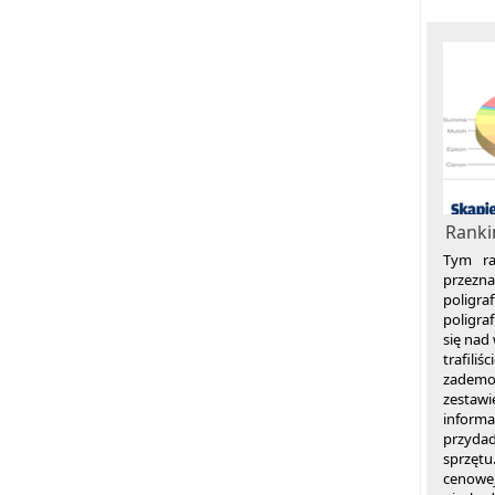
Ranki
Tym ra
przez
poligr
poligraf
się nad
trafiliś
zadem
zestawi
informa
przyda
sprzę
cenowej