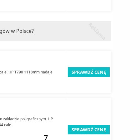
r
k
l
a
m
a
e
ngów w Polsce?
SPRAWDŹ CENĘ
 cale. HP T790 1118mm nadaje
m zakładzie poligraficznym. HP
4 cale.
SPRAWDŹ CENĘ
7