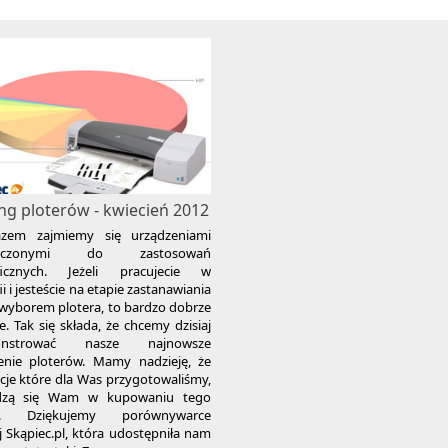
ng ploterów - kwiecień 2012
zem zajmiemy się urządzeniami
naczonymi do zastosowań
aficznych. Jeżeli pracujecie w
ii i jesteście na etapie zastanawiania
 wyborem plotera, to bardzo dobrze
cie. Tak się składa, że chcemy dzisiaj
onstrować nasze najnowsze
enie ploterów. Mamy nadzieję, że
cje które dla Was przygotowaliśmy,
dzą się Wam w kupowaniu tego
tu. Dziękujemy porównywarce
 Skąpiec.pl, która udostępniła nam