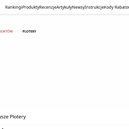
Rankingi
Produkty
Recenzje
Artykuły
Newsy
Instrukcje
Kody Rabat
DUKTÓW
PLOTERY
sze Plotery