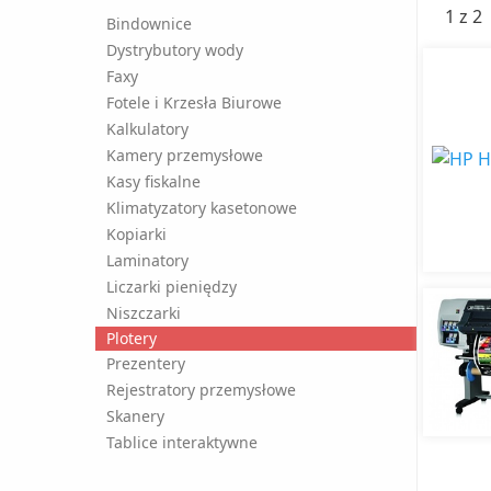
1 z 2
Bindownice
Dystrybutory wody
Faxy
Fotele i Krzesła Biurowe
Kalkulatory
Kamery przemysłowe
Kasy fiskalne
Klimatyzatory kasetonowe
Kopiarki
Laminatory
Liczarki pieniędzy
Niszczarki
Plotery
Prezentery
Rejestratory przemysłowe
Skanery
Tablice interaktywne