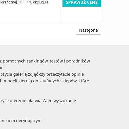
SPRAWDŹ CENĘ
ligraficznej. HP T770 obsługuje
Następna
ócz pomocnych rankingów, testów i poradników
ie!
zycie galerię zdjęć czy przeczytacie opinie
ch modeli kierują do zaufanych sklepów, które
try skutecznie ułatwią Wam wyszukanie
ynnikiem decydującym.