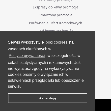
Ekspresy do kawy promocje
Smartfony promocje
Porównanie Ofert Komórkowych
Jaki komputer kupić?
Serwis wykorzystuje
pliki cookies
na
BĄDŹ NA BIEŻĄCO
zasadach określonych w
Polityce prywatności
, w szczególności w
Facebook
celach statystycznych i reklamowych. Jeśli
Grupa Testerzy Videotestów
nie wyrażasz zgody na wykorzystywanie
YouTube
cookies prosimy o wyłącznie ich w
ustawieniach przeglądarki lub opuszczenie
Twitter
serwisu.
Instagram
Akceptuję
VideoTesty.pl Wszelkie prawa zastrzeżone
Wygenerowano 09 sierpnia 2026 roku