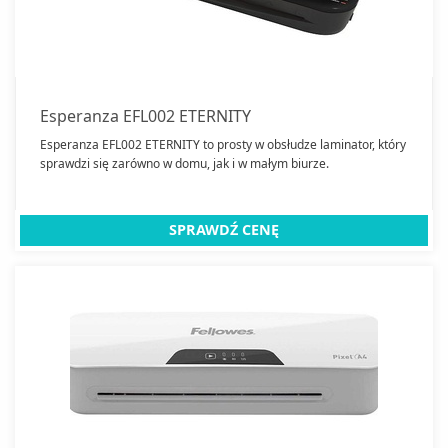
Kamery przemysłowe
Kasy fiskalne
Klimatyzatory kasetonowe
Kopiarki
Esperanza EFL002 ETERNITY
Laminatory
Esperanza EFL002 ETERNITY to prosty w obsłudze laminator, który
sprawdzi się zarówno w domu, jak i w małym biurze.
Liczarki pieniędzy
Niszczarki
Plotery
SPRAWDŹ CENĘ
Prezentery
Rejestratory przemysłowe
Skanery
Tablice interaktywne
Zamknij