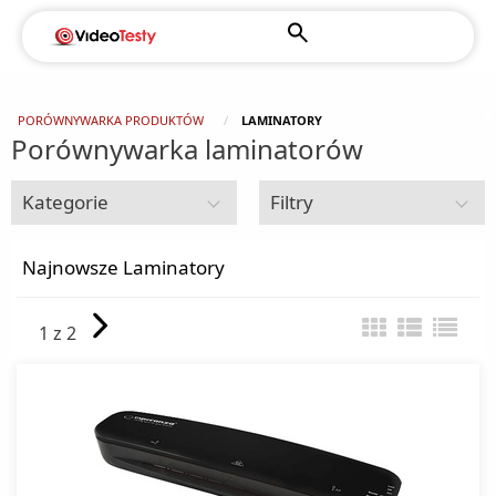
PORÓWNYWARKA PRODUKTÓW
LAMINATORY
Porównywarka laminatorów
Kategorie
Filtry
Sprzęt biurowy
Najnowsze Laminatory
Bindownice
1 z 2
Dystrybutory wody
Faxy
Fotele i Krzesła Biurowe
Kalkulatory