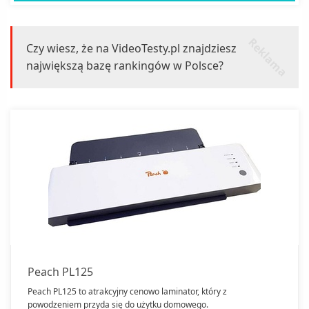
r
k
l
a
m
a
e
Czy wiesz, że na VideoTesty.pl znajdziesz
największą bazę rankingów w Polsce?
Peach PL125
Peach PL125 to atrakcyjny cenowo laminator, który z
powodzeniem przyda się do użytku domowego.