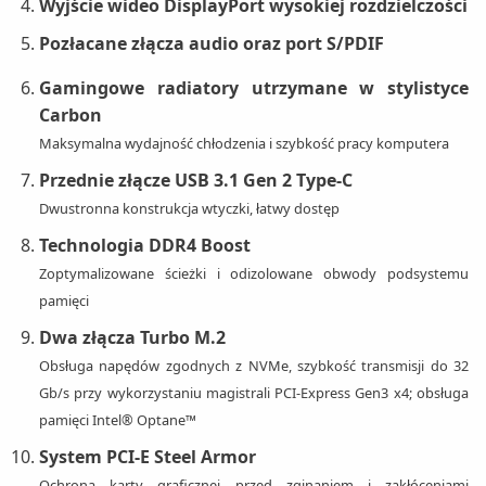
Wyjście wideo DisplayPort wysokiej rozdzielczości
Pozłacane złącza audio oraz port S/PDIF
Gamingowe radiatory utrzymane w stylistyce
Carbon
Maksymalna wydajność chłodzenia i szybkość pracy komputera
Przednie złącze USB 3.1 Gen 2 Type-C
Dwustronna konstrukcja wtyczki, łatwy dostęp
Technologia DDR4 Boost
Zoptymalizowane ścieżki i odizolowane obwody podsystemu
pamięci
Dwa złącza Turbo M.2
Obsługa napędów zgodnych z NVMe, szybkość transmisji do 32
Gb/s przy wykorzystaniu magistrali PCI-Express Gen3 x4; obsługa
pamięci Intel® Optane™
System PCI-E Steel Armor
Ochrona karty graficznej przed zginaniem i zakłóceniami