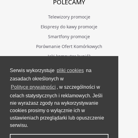
POLECAMY
Telewizory promocje
Ekspresy do kawy promocje
Smartfony promocje
Porównanie Ofert Komórkowych
Jaki komputer kupić?
Serwis wykorzystuje
pliki cookies
na
BĄDŹ NA BIEŻĄCO
zasadach określonych w
Polityce prywatności
, w szczególności w
Facebook
celach statystycznych i reklamowych. Jeśli
Grupa Testerzy Videotestów
nie wyrażasz zgody na wykorzystywanie
YouTube
cookies prosimy o wyłącznie ich w
ustawieniach przeglądarki lub opuszczenie
Twitter
serwisu.
Instagram