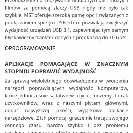
Przenoszenie i przegrywanie ulubionych gier, muzyki i
filmów za pomocą złączy USB nigdy nie było tak
szybkie. MSI oferuje szeroką gamę opcji związanych z
podłączaniem sprzętu USB, które pozwalają zwiększyć
wydajność urządzeń USB 3.1, zapewniając tym samym
błyskawiczny transfer danych z prędkością do 10 Gb/s!
OPROGRAMOWANIE
APLIKACJE POMAGAJĄCE W ZNACZNYM
STOPNIU POPRAWIĆ WYDAJNOŚĆ
Za sprawą wieloletniego doświadczenia w tworzeniu
narzędzi poprawiających wydajność komputerów,
które jednocześnie są łatwe w użyciu, możemy do rak
użytkowników, wraz z naszymi płytami głównymi,
oddać najwyższej jakości, wyjątkowe aplikacje
narzędziowe. Z ich pomocą, gracze nie tracąc swojego
cennego czasu, bardzo szybko i bez problemu
uzyskają zamierzone efekty pozwalające wydobyć z