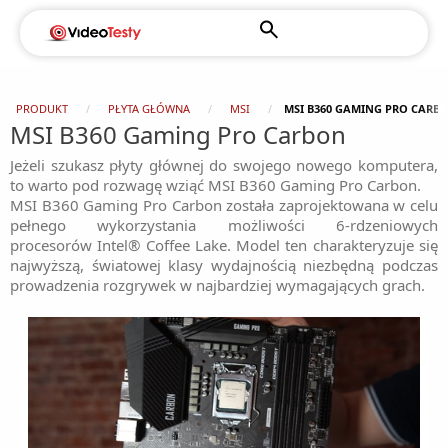
PRODUKT
PŁYTA GŁÓWNA
MSI
MSI B360 GAMING PRO CARB
MSI B360 Gaming Pro Carbon
Jeżeli szukasz płyty głównej do swojego nowego komputera,
to warto pod rozwagę wziąć MSI B360 Gaming Pro Carbon.
MSI B360 Gaming Pro Carbon została zaprojektowana w celu
pełnego wykorzystania możliwości 6-rdzeniowych
procesorów Intel® Coffee Lake. Model ten charakteryzuje się
najwyższą, światowej klasy wydajnością niezbędną podczas
prowadzenia rozgrywek w najbardziej wymagających grach.