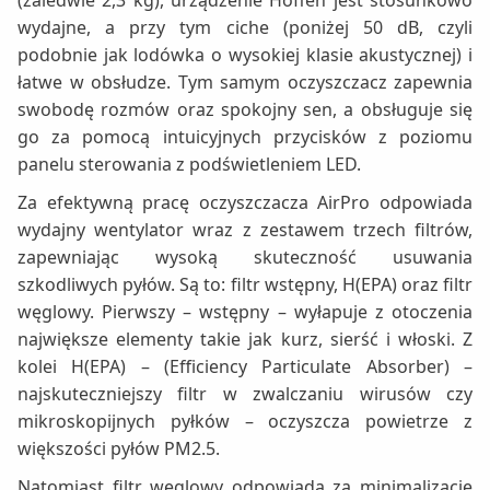
(zaledwie 2,3 kg), urządzenie Hoffen jest stosunkowo
wydajne, a przy tym ciche (poniżej 50 dB, czyli
podobnie jak lodówka o wysokiej klasie akustycznej) i
łatwe w obsłudze. Tym samym oczyszczacz zapewnia
swobodę rozmów oraz spokojny sen, a obsługuje się
go za pomocą intuicyjnych przycisków z poziomu
panelu sterowania z podświetleniem LED.
Za efektywną pracę oczyszczacza AirPro odpowiada
wydajny wentylator wraz z zestawem trzech filtrów,
zapewniając wysoką skuteczność usuwania
szkodliwych pyłów. Są to: filtr wstępny, H(EPA) oraz filtr
węglowy. Pierwszy – wstępny – wyłapuje z otoczenia
największe elementy takie jak kurz, sierść i włoski. Z
kolei H(EPA) – (Efficiency Particulate Absorber) –
najskuteczniejszy filtr w zwalczaniu wirusów czy
mikroskopijnych pyłków – oczyszcza powietrze z
większości pyłów PM2.5.
Natomiast filtr węglowy odpowiada za minimalizację