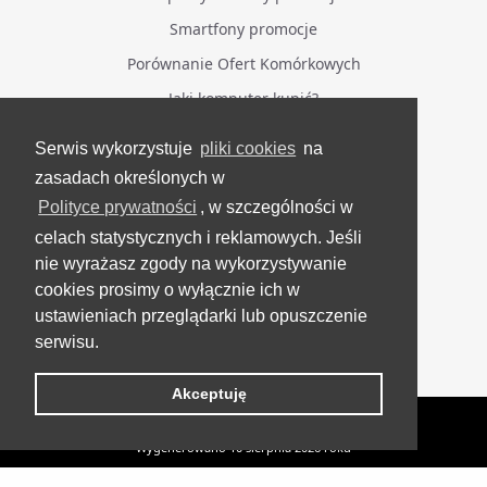
Smartfony promocje
Porównanie Ofert Komórkowych
Jaki komputer kupić?
Serwis wykorzystuje
pliki cookies
na
BĄDŹ NA BIEŻĄCO
zasadach określonych w
Polityce prywatności
, w szczególności w
Facebook
celach statystycznych i reklamowych. Jeśli
Grupa Testerzy Videotestów
nie wyrażasz zgody na wykorzystywanie
YouTube
cookies prosimy o wyłącznie ich w
ustawieniach przeglądarki lub opuszczenie
Twitter
serwisu.
Instagram
Akceptuję
VideoTesty.pl Wszelkie prawa zastrzeżone
Wygenerowano 10 sierpnia 2026 roku