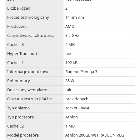
Liczba rdzeni
2
Proces technologiczny
14 nm nm
Producent
AMD
Częstotliwość taktowania
3,2 GHz
Cache L3
4 MB
Hyper-Transport
nie
Cache L1
192 kB
Informacje dodatkowe
Radeon ™ Vega 3
Pobór mocy
35 W
Dołączony wentylator
tak
Obsługa instrukcji 64-bit
brak danych
Typ gniazda
socket - AM4
Typ procesora
Athlon
Cache L2
1 MB
Model procesora
Athlon 200GE WIT RADEON VEG