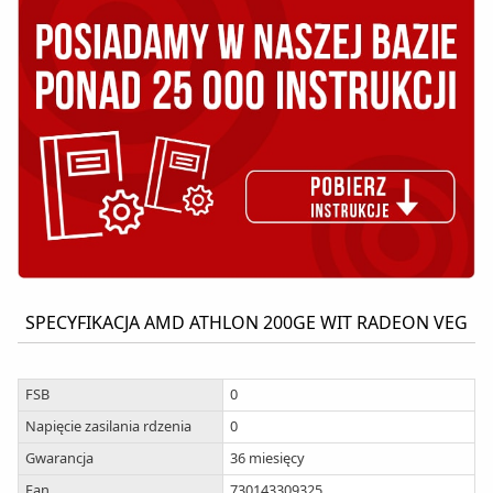
SPECYFIKACJA AMD ATHLON 200GE WIT RADEON VEG
FSB
0
Napięcie zasilania rdzenia
0
Gwarancja
36 miesięcy
Ean
730143309325