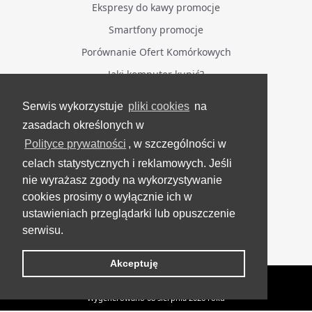
Ekspresy do kawy promocje
Smartfony promocje
Porównanie Ofert Komórkowych
Jaki komputer kupić?
Serwis wykorzystuje
pliki cookies
na
BĄDŹ NA BIEŻĄCO
zasadach określonych w
Polityce prywatności
, w szczególności w
Facebook
celach statystycznych i reklamowych. Jeśli
Grupa Testerzy Videotestów
nie wyrażasz zgody na wykorzystywanie
YouTube
cookies prosimy o wyłącznie ich w
ustawieniach przeglądarki lub opuszczenie
Twitter
serwisu.
Instagram
Akceptuję
VideoTesty.pl Wszelkie prawa zastrzeżone
Wygenerowano 08 sierpnia 2026 roku