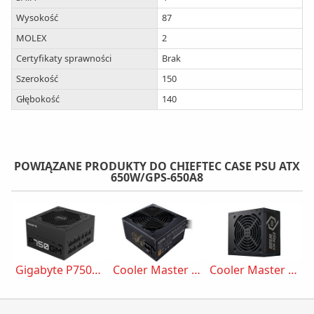
Wysokość
87
MOLEX
2
Certyfikaty sprawności
Brak
Szerokość
150
Głębokość
140
POWIĄZANE PRODUKTY DO CHIEFTEC CASE PSU ATX
650W/GPS-650A8
Gigabyte P750GM 750W 80 Plus Gold
Cooler Master MWE V2 650W 80 Plus Gold
Cooler Master Elite Nex White W500