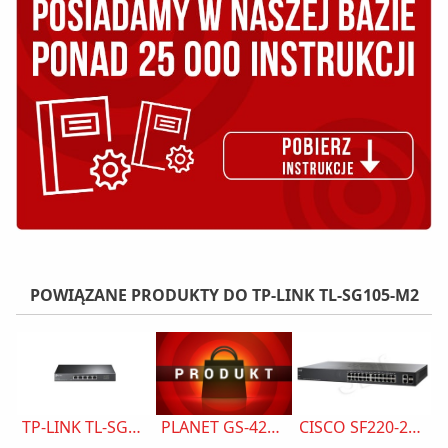
POWIĄZANE PRODUKTY DO TP-LINK TL-SG105-M2
TP-LINK TL-SG105-M2
PLANET GS-4210-24PL4C Switch 24x GEth PoE AT 4xSFP
CISCO SF220-24-K9-EU 24X10/100 Switch Rack