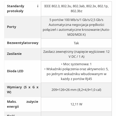
Standardy i
IEEE 802.3, 802.3u, 802.3ab, 802.3x, 802.1p,
protokoły
802.3bz
5 portów 100 Mb/s/1 Gb/s/2,5 Gb/s
Automatyczna negocjacja prędkości
Porty
połączeń i automatyczne krosowanie (Auto-
MDI/MDI-X)
Bezwentylatorowy
Tak
Zasilacz zewnętrzny (napięcie wyjściowe: 12
Zasilanie
V DC / 1 A)
• Moc systemowa: 1
• Wskaźniki połączenia oraz aktywności: 5,
Dioda LED
po jednym wskaźniku wbudowanym w
każdy z portów RJ45
Wymiary (S x G x
209×126×26 mm (8,2×4,9×1,0 cal)
W)
Maks. zużycie
12,11 W
energii