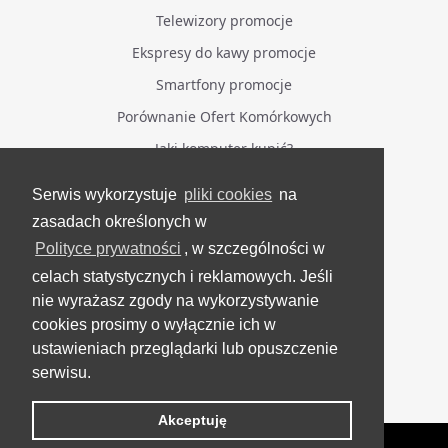
Telewizory promocje
Ekspresy do kawy promocje
Smartfony promocje
Porównanie Ofert Komórkowych
Jaki komputer kupić?
Serwis wykorzystuje
pliki cookies
na
BĄDŹ NA BIEŻĄCO
zasadach określonych w
Polityce prywatności
, w szczególności w
Facebook
celach statystycznych i reklamowych. Jeśli
Grupa Testerzy Videotestów
nie wyrażasz zgody na wykorzystywanie
YouTube
cookies prosimy o wyłącznie ich w
ustawieniach przeglądarki lub opuszczenie
Twitter
serwisu.
Instagram
Akceptuję
VideoTesty.pl Wszelkie prawa zastrzeżone