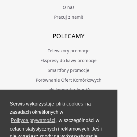
O nas
Pracuj z nami!
POLECAMY
Telewizory promocje
Ekspresy do kawy promocje
Smartfony promocje
Porównanie Ofert Komórkowych
Jaki komputer kupić?
Serwis wykorzystuje
pliki cookies
na
BĄDŹ NA BIEŻĄCO
zasadach określonych w
Polityce prywatności
, w szczególności w
Facebook
celach statystycznych i reklamowych. Jeśli
Grupa Testerzy Videotestów
nie wyrażasz zgody na wykorzystywanie