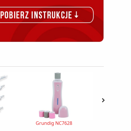
Grundig NC7628
Beure