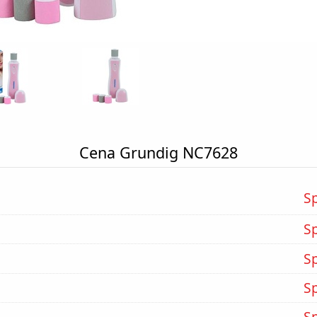
Cena Grundig NC7628
S
S
S
S
S