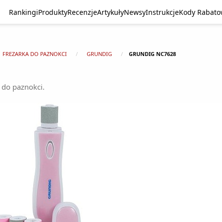
Rankingi
Produkty
Recenzje
Artykuły
Newsy
Instrukcje
Kody Rabat
FREZARKA DO PAZNOKCI
GRUNDIG
GRUNDIG NC7628
 do paznokci.