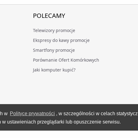
POLECAMY
Telewizory promocje
Ekspresy do kawy promocje
Smartfony promocje
Porównanie Ofert Komórkowych
Jaki komputer kupić?
ch w
Polityce prywatności
, w szczególności w celach statystyc
VideoTesty.pl Wszelkie prawa zastrzeżone
 w ustawieniach przeglądarki lub opuszczenie serwisu.
Wygenerowano 07 sierpnia 2026 roku