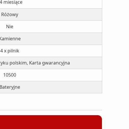
4 miesiące
Różowy
Nie
Kamienne
4 x pilnik
ęzyku polskim, Karta gwarancyjna
10500
Bateryjne