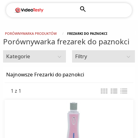
PORÓWNYWARKA PRODUKTÓW
FREZARKI DO PAZNOKCI
Porównywarka frezarek do paznokci
Kategorie
Filtry
Dom i ogród
Najnowsze Frezarki do paznokci
1 z 1
Agregaty prądotwórcze
Alarmy
Baseny ogrodowe
Ciśnieniomierze
Czujniki