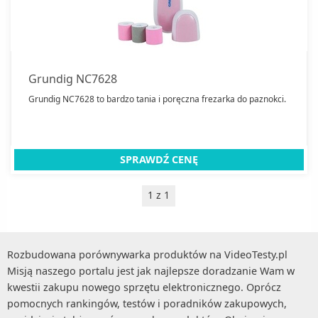
Czujniki czadu
Dalmierze laserowe
Dyspensery do wody
Dzwonki do drzwi
Elektroniczne Nianie
Grundig NC7628
Frezarki do paznokci
Grundig NC7628 to bardzo tania i poręczna frezarka do paznokci.
Grille
Grzejniki konwektorowe
SPRAWDŹ CENĘ
Grzejniki olejowe
Grzejniki promiennikowe
1 z 1
Hamaki
Kabiny prysznicowe
Baterie wannowe i prysznicowe
Kamery IP
Rozbudowana porównywarka produktów na VideoTesty.pl
Misją naszego portalu jest jak najlepsze doradzanie Wam w
Akcesoria do monitoringu
Klimatyzatory przenośne
kwestii zakupu nowego sprzętu elektronicznego. Oprócz
Wideodomofony
Klimatyzatory ścienne
pomocnych rankingów, testów i poradników zakupowych,