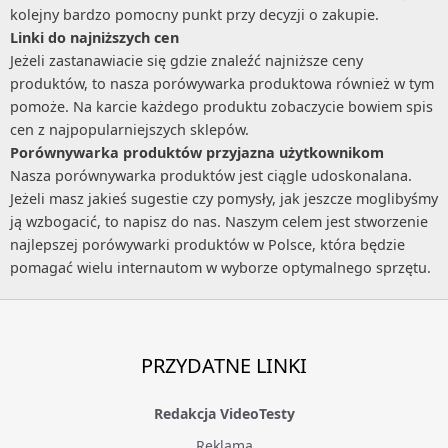
Myjki wodne
kolejny bardzo pomocny punkt przy decyzji o zakupie.
Linki do najniższych cen
Nawilżacze powietrza
Jeżeli zastanawiacie się gdzie znaleźć najniższe ceny
Nożyce do żywopłotu i trawy
produktów, to nasza porówywarka produktowa również w tym
Oczyszczacze powietrza
pomoże. Na karcie każdego produktu zobaczycie bowiem spis
cen z najpopularniejszych sklepów.
Odkurzacze ogrodowe
Porównywarka produktów przyjazna użytkownikom
Odśnieżarki
Nasza porównywarka produktów jest ciągle udoskonalana.
Osuszacze powietrza
Jeżeli masz jakieś sugestie czy pomysły, jak jeszcze moglibyśmy
ją wzbogacić, to napisz do nas. Naszym celem jest stworzenie
Parownice do ubrań
najlepszej porówywarki produktów w Polsce, która będzie
Piece do pizzy
pomagać wielu internautom w wyborze optymalnego sprzętu.
Piece gazowe
Rozdrabniacze do gałęzi
Sauny
PRZYDATNE LINKI
Sortowniki
Redakcja VideoTesty
Stacje meteo
Reklama