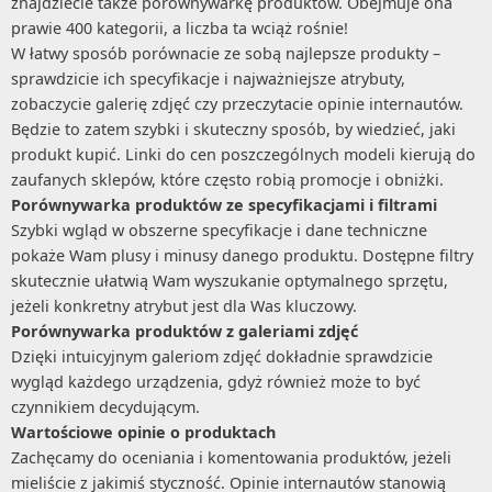
znajdziecie także porównywarkę produktów. Obejmuje ona
Kompakty WC
prawie 400 kategorii, a liczba ta wciąż rośnie!
Kosiarki
W łatwy sposób porównacie ze sobą najlepsze produkty –
Kosy i podkaszarki
sprawdzicie ich specyfikacje i najważniejsze atrybuty,
zobaczycie galerię zdjęć czy przeczytacie opinie internautów.
Krzesła hamakowe
Będzie to zatem szybki i skuteczny sposób, by wiedzieć, jaki
Kuchenki turystyczne
produkt kupić. Linki do cen poszczególnych modeli kierują do
zaufanych sklepów, które często robią promocje i obniżki.
Laktatory
Porównywarka produktów ze specyfikacjami i filtrami
lampy owadobójcze
Szybki wgląd w obszerne specyfikacje i dane techniczne
Lampy solarne
pokaże Wam plusy i minusy danego produktu. Dostępne filtry
skutecznie ułatwią Wam wyszukanie optymalnego sprzętu,
Lampki
jeżeli konkretny atrybut jest dla Was kluczowy.
Latarki
Porównywarka produktów z galeriami zdjęć
Dzięki intuicyjnym galeriom zdjęć dokładnie sprawdzicie
Łuparki do drewna
wygląd każdego urządzenia, gdyż również może to być
Maszyny do szycia
czynnikiem decydującym.
Maszynki do makaronu
Wartościowe opinie o produktach
Zachęcamy do oceniania i komentowania produktów, jeżeli
Myjki do okien
mieliście z jakimiś styczność. Opinie internautów stanowią