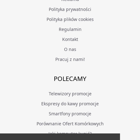
Suszarki do grzybów
Polityka prywatności
Szampony do włosów
Polityka plików cookies
Termometry
Regulamin
Termowentylatory
Kontakt
Traktorki ogrodowe
O nas
Trampoliny
Pracuj z nami!
Umywalki
Baterie umywalkowe
Wanny
POLECAMY
Węże ogrodowe
Wentylatory
Telewizory promocje
Wentylatory kolumnowe
Wózki dziecięce
Ekspresy do kawy promocje
Żarówki LED
Wentylatory pokojowe
Smartfony promocje
zgrzewarki próżniowe
Porównanie Ofert Komórkowych
Zlewozmywaki
Jaki komputer kupić?